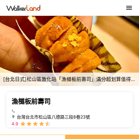
[台北日式]松山區敦化站「漁檤板前壽司」滿分超划算值得專程前來的無菜單板前料理店/入口驚艷的獨特調味手法/100分食材新鮮料理手法整體氛圍/附菜單
漁檤板前壽司
台灣台北市松山區八德路三段8巷23號
4.9