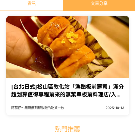
資訊
文章分享
[台北日式]松山區敦化站「漁檤板前壽司」滿分
超划算值得專程前來的無菜單板前料理店/入口
驚艷的獨特調味手法/100分食材新鮮料理手法
阿蕊仔～無時無刻都很餓的吃貨一枚
2025-10-13
整體氛圍/附菜單
熱門推薦