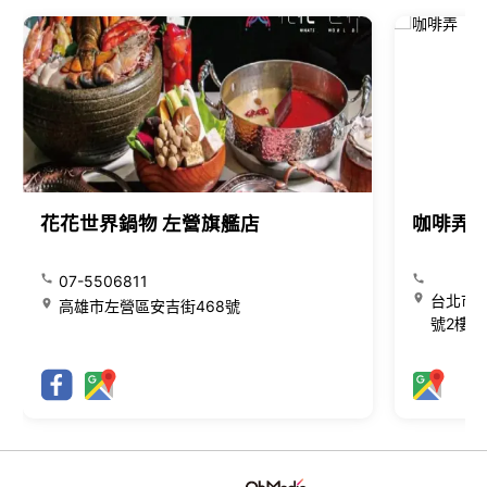
花花世界鍋物 左營旗艦店
咖啡弄
07-5506811
台北市大
高雄市左營區安吉街468號
號2樓