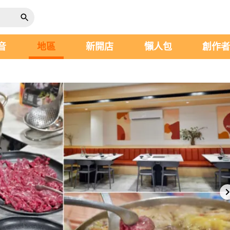
音
地區
新開店
懶人包
創作