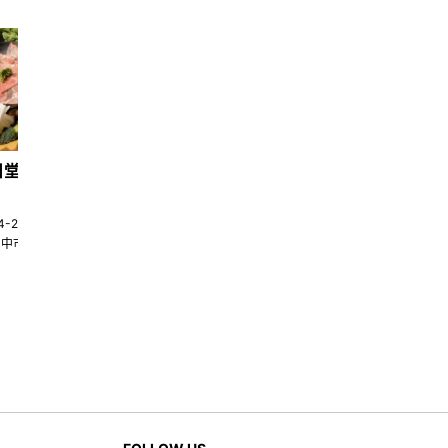
日堂鍋煮｜台中火鍋
天香回味養生煮 南京總店
4-22580269
02-25117275
台中市南屯區大墩十一街345號
台北市中山區中山北路一段135巷35