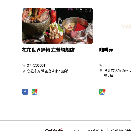
花花世界鍋物 左營旗艦店
咖啡弄
07-5506811
台北市大安區建安
高雄市左營區安吉街468號
號2樓