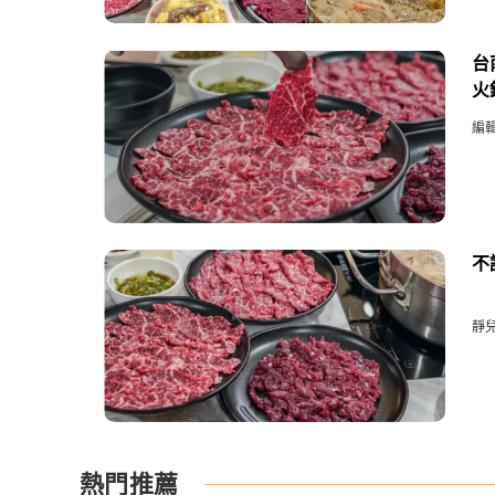
台
火
編
不
靜
熱門推薦