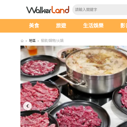
美食
旅遊
生活娛樂
影
>
地區
>
餐飲/鍋物/火鍋