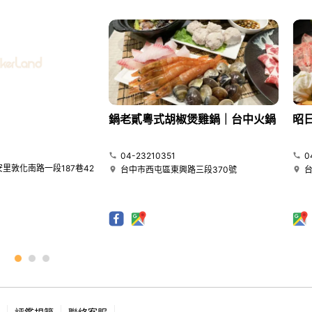
鍋老貳粵式胡椒煲雞鍋｜台中火鍋
昭
04-23210351
0
里敦化南路一段187巷42
台中市西屯區東興路三段370號