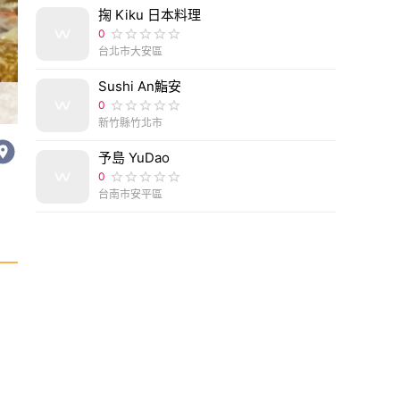
掬 Kiku 日本料理
0
台北市大安區
Sushi An鮨安
台南溫體牛大推薦！台南中西區7間溫體牛，牛肉湯 
0
新竹縣竹北市
予島 YuDao
0
台南市安平區