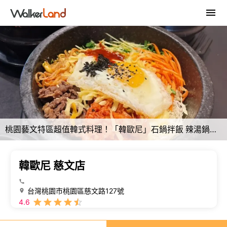
桃園藝文特區超值韓式料理！「韓歐尼」石鍋拌飯 辣湯鍋秒回韓國。
韓歐尼 慈文店
台灣桃園市桃園區慈文路127號
4.6