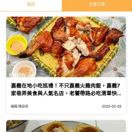
資訊
文章分享
嘉義在地小吃巡禮！不只嘉義火雞肉飯，嘉義7
家巷弄美食與人氣名店，老饕帶路必吃清單快
收。
編輯 陳詠琪
2025-02-05