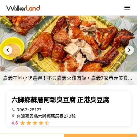
嘉義在地小吃巡禮！不只嘉義火雞肉飯，嘉義7家巷弄美食與人氣名店，老饕帶路必吃清單快收。
六脚鄉蘇厝阿彰臭豆腐 正港臭豆腐
0963-28127
台灣嘉義縣六腳鄉蘇厝寮270號
4.6