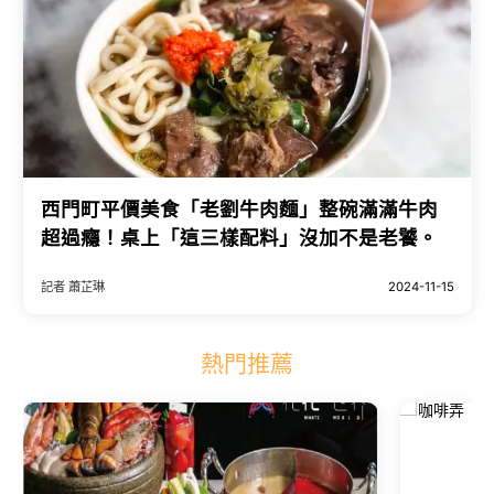
西門町平價美食「老劉牛肉麵」整碗滿滿牛肉
超過癮！桌上「這三樣配料」沒加不是老饕。
記者 蕭芷琳
2024-11-15
熱門推薦