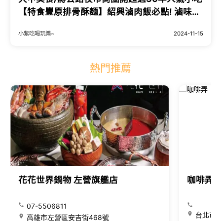
【特食豐原排骨酥麵】紹興滷肉飯必點! 滷味小
菜選擇多(鎮瀾宮商圈美食推薦)
小紫吃喝玩樂~
2024-11-15
熱門推薦
花花世界鍋物 左營旗艦店
咖啡弄
07-5506811
台北市大
高雄市左營區安吉街468號