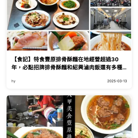
【食記】特食豐原排骨酥麵在地經營超過30
年，必點招牌排骨酥麵和紹興滷肉飯還有多種
小菜可選的大甲鎮瀾宮周邊美食
hy
2025-03-13