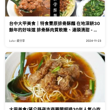
台中大甲美食｜特食豐原排骨酥麵 在地深耕30
餘年的好味道 排骨酥肉質軟嫩、湯頭清甜 - 就
是這樣。吃喝玩樂。愛漂亮部落格 -
Lulu~愛分享
2024-11-23
FashionGuide 華人時尚專業評鑑
大甲美食/蔣公路夜市商圈開超過30年人氣小吃