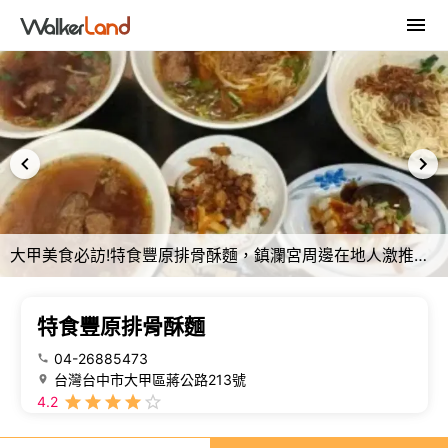
大甲美食必訪!特食豐原排骨酥麵，鎮瀾宮周邊在地人激推首選
特食豐原排骨酥麵
04-26885473
台灣台中市大甲區蔣公路213號
4.2