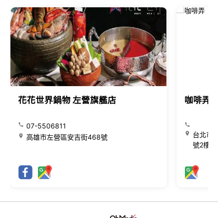
花花世界鍋物 左營旗艦店
咖啡弄
07-5506811
台北市大
高雄市左營區安吉街468號
號2樓