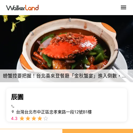
螃蟹控要把握！台北喜來登餐廳「金秋蟹宴」進入倒數，抱卵紅蟳必吃。
辰園
台灣台北市中正區忠孝東路一段12號B1樓
4.3