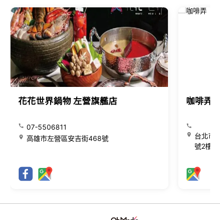
花花世界鍋物 左營旗艦店
咖啡弄
07-5506811
台北市大
高雄市左營區安吉街468號
號2樓