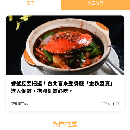
資訊
文章分享
螃蟹控要把握！台北喜來登餐廳「金秋蟹宴」
進入倒數，抱卵紅蟳必吃。
記者 蕭芷琳
2024-11-26
熱門推薦