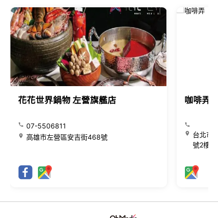
花花世界鍋物 左營旗艦店
咖啡弄
07-5506811
台北市大
高雄市左營區安吉街468號
號2樓