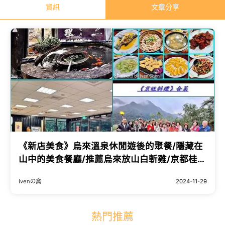
資訊
文章分享
《新店美食》烏來溫泉休閒遊後的聚餐/隱藏在
山中的美食餐廳/推薦烏來放山白斬雞​/京都桂花
排骨​/️蔭冬瓜清蒸高山鱸魚​/️古早味阿嬤的芋頭籤
Ivenの窩
2024-11-29
in 新店『京旺料理』- Ivenの窩食在分享
熱門推薦