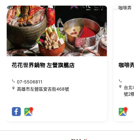
花花世界鍋物 左營旗艦店
咖啡弄
07-5506811
台北市大
高雄市左營區安吉街468號
號2樓