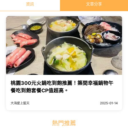
資訊
文章分享
桃園300元火鍋吃到飽推薦！築間幸福鍋物午
餐吃到飽套餐CP值超高。
大海愛上藍天
2025-01-14
熱門推薦