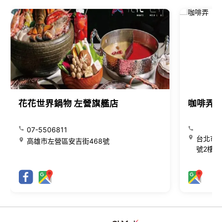
花花世界鍋物 左營旗艦店
咖啡弄
07-5506811
台北市大
高雄市左營區安吉街468號
號2樓