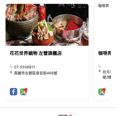
花花世界鍋物 左營旗艦店
咖啡弄
07-5506811
台北市大
高雄市左營區安吉街468號
號2樓