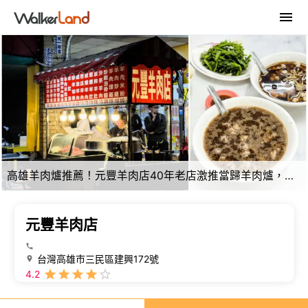
高雄羊肉爐推薦！元豐羊肉店40年老店激推當歸羊肉爐，免費續湯喝到飽。
元豐羊肉店
台灣高雄市三民區建興172號
4.2