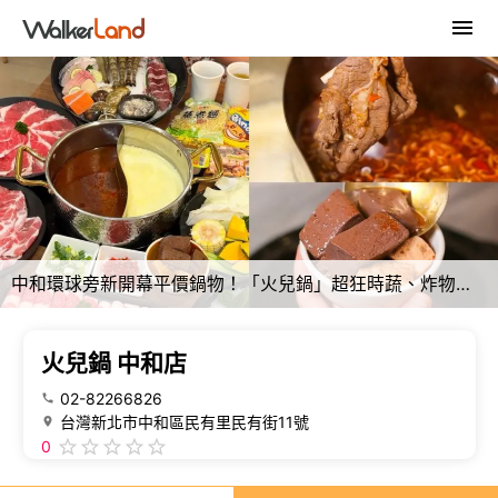
中和環球旁新開幕平價鍋物！「火兒鍋」超狂時蔬、炸物、主食、鴨血豆腐、甜點冰棒無限吃到飽。
火兒鍋 中和店
02-82266826
台灣新北市中和區民有里民有街11號
0