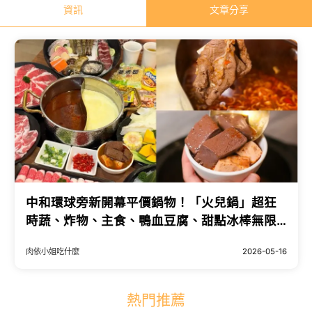
資訊
文章分享
中和環球旁新開幕平價鍋物！「火兒鍋」超狂
時蔬、炸物、主食、鴨血豆腐、甜點冰棒無限
吃到飽。
肉依小姐吃什麼
2026-05-16
熱門推薦