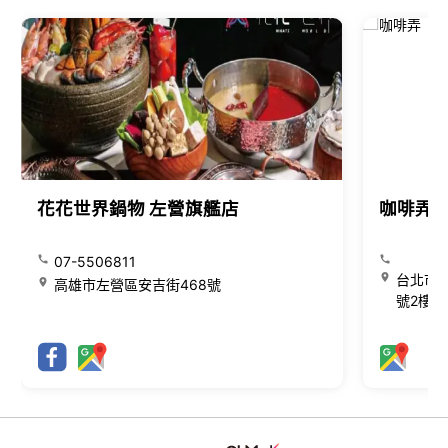
花花世界鍋物 左營旗艦店
咖啡弄
07-5506811
台北市大
高雄市左營區安吉街468號
號2樓