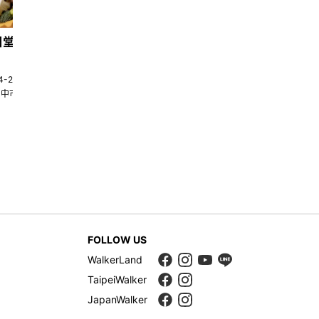
日堂鍋煮｜台中火鍋
天香回味養生煮 南京總店
4-22580269
02-25117275
台中市南屯區大墩十一街345號
台北市中山區中山北路一段135巷35
FOLLOW US
WalkerLand
TaipeiWalker
JapanWalker