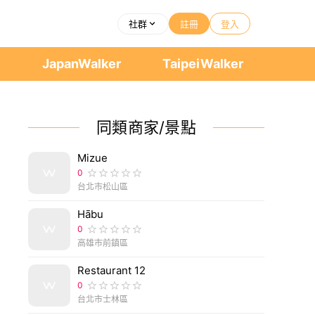
社群
註冊
登入
者
JapanWalker
TaipeiWalker
同類商家/景點
Mizue
0
台北市松山區
Hābu
0
高雄市前鎮區
Restaurant 12
0
台北市士林區