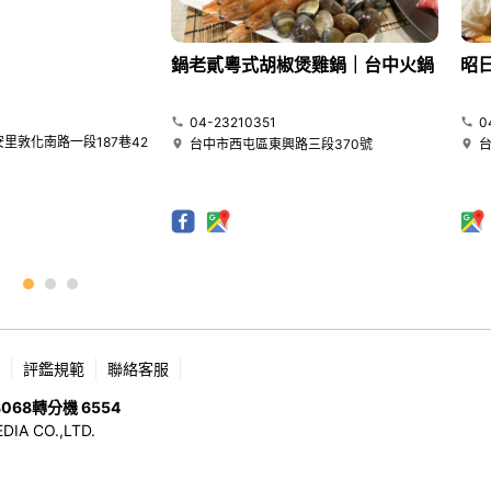
鍋老貳粵式胡椒煲雞鍋｜台中火鍋
昭
04-23210351
0
里敦化南路一段187巷42
台中市西屯區東興路三段370號
評鑑規範
聯絡客服
8068
轉分機 6554
 CO.,LTD.