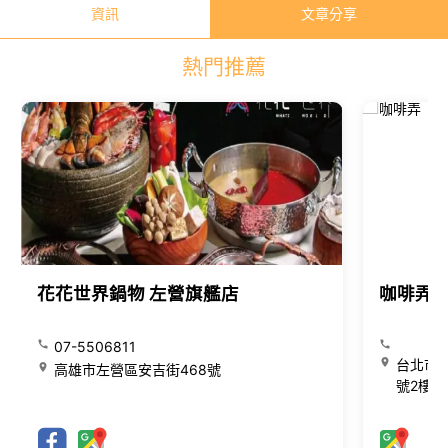
資訊
文章分享
熱門推薦
花花世界鍋物 左營旗艦店
咖啡弄
07-5506811
台北市大
高雄市左營區安吉街468號
號2樓