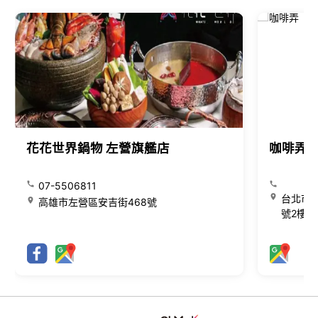
花花世界鍋物 左營旗艦店
咖啡弄
07-5506811
台北市大
高雄市左營區安吉街468號
號2樓