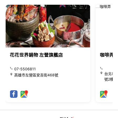
花花世界鍋物 左營旗艦店
咖啡弄
07-5506811
台北市大
高雄市左營區安吉街468號
號2樓