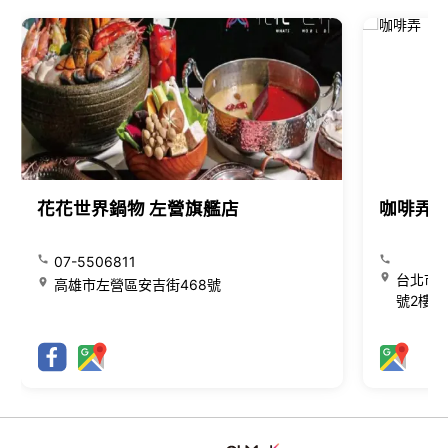
花花世界鍋物 左營旗艦店
咖啡弄
07-5506811
台北市大
高雄市左營區安吉街468號
號2樓