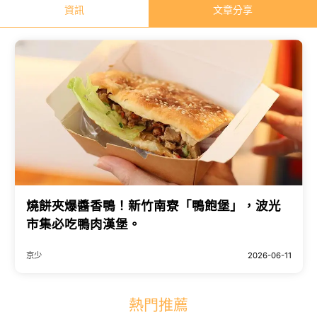
資訊
文章分享
燒餅夾爆醬香鴨！新竹南寮「鴨飽堡」，波光
市集必吃鴨肉漢堡。
京少
2026-06-11
熱門推薦