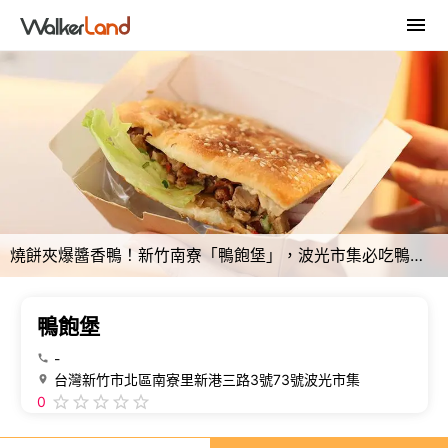
燒餅夾爆醬香鴨！新竹南寮「鴨飽堡」，波光市集必吃鴨肉漢堡。
鴨飽堡
-
台灣新竹市北區南寮里新港三路3號73號波光市集
0