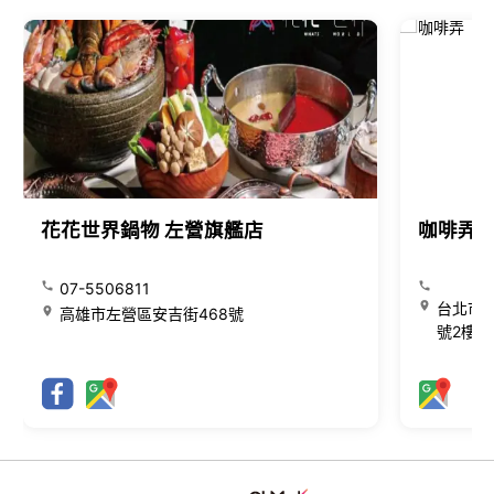
花花世界鍋物 左營旗艦店
咖啡弄
07-5506811
台北市大
高雄市左營區安吉街468號
號2樓