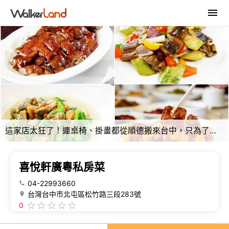
這家店太狂了！連桌椅、掛畫都從順德搬來台中，只為了讓你吃到最道地的粵菜。
喜悅軒廣粵私房菜
04-22993660
台灣台中市北屯區松竹路三段283號
0