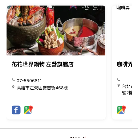
花花世界鍋物 左營旗艦店
咖啡弄
07-5506811
台北市大
高雄市左營區安吉街468號
號2樓