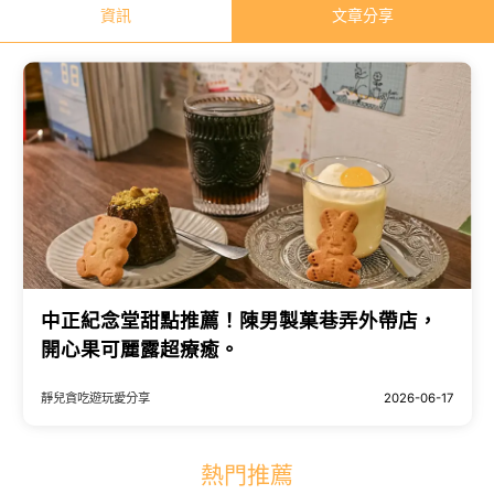
資訊
文章分享
中正紀念堂甜點推薦！陳男製菓巷弄外帶店，
開心果可麗露超療癒。
靜兒貪吃遊玩愛分享
2026-06-17
熱門推薦