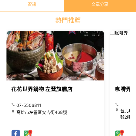
資訊
文章分享
熱門推薦
花花世界鍋物 左營旗艦店
咖啡弄
07-5506811
台北市大
高雄市左營區安吉街468號
號2樓