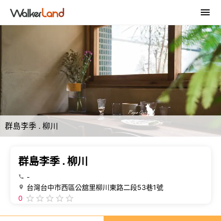
群島李季 . 柳川
群島李季 . 柳川
-
台灣台中市西區公舘里柳川東路二段53巷1號
0