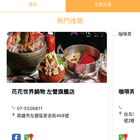
資訊
文章分享
熱門推薦
花花世界鍋物 左營旗艦店
咖啡弄
07-5506811
台北市大
高雄市左營區安吉街468號
號2樓