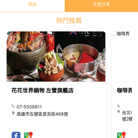
資訊
文章分享
熱門推薦
花花世界鍋物 左營旗艦店
咖啡弄
07-5506811
台北市大
高雄市左營區安吉街468號
號2樓