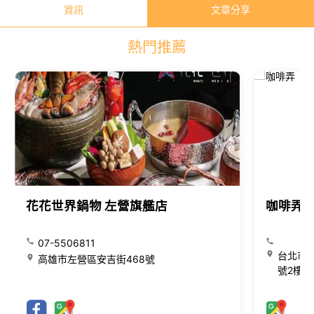
資訊
文章分享
熱門推薦
花花世界鍋物 左營旗艦店
咖啡弄
07-5506811
台北市大
高雄市左營區安吉街468號
號2樓