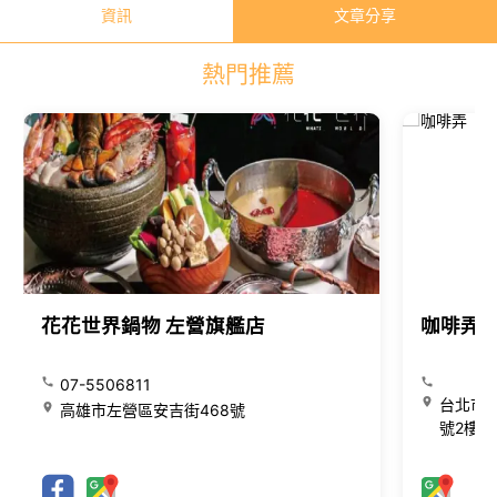
資訊
文章分享
熱門推薦
花花世界鍋物 左營旗艦店
咖啡弄
07-5506811
台北市大
高雄市左營區安吉街468號
號2樓