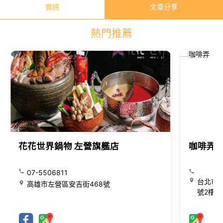
資訊
文章分享
熱門推薦
花花世界鍋物 左營旗艦店
咖啡弄
07-5506811
台北市大
高雄市左營區安吉街468號
號2樓