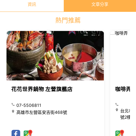
資訊
文章分享
熱門推薦
花花世界鍋物 左營旗艦店
咖啡弄
07-5506811
台北市大
高雄市左營區安吉街468號
號2樓