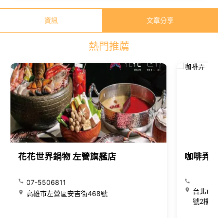
資訊
文章分享
熱門推薦
花花世界鍋物 左營旗艦店
咖啡弄
07-5506811
台北市大
高雄市左營區安吉街468號
號2樓