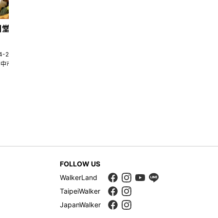
日堂鍋煮｜台中火鍋
天香回味養生煮 南京總店
4-22580269
02-25117275
台中市南屯區大墩十一街345號
台北市中山區中山北路一段135巷35
FOLLOW US
WalkerLand
TaipeiWalker
JapanWalker