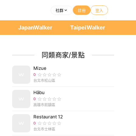
社群
註冊
登入
者
JapanWalker
TaipeiWalker
同類商家/景點
Mizue
0
台北市松山區
Hābu
0
高雄市前鎮區
Restaurant 12
0
台北市士林區