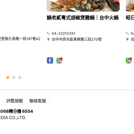
鍋老貳粵式胡椒煲雞鍋｜台中火鍋
昭
04-23210351
0
里敦化南路一段187巷42
台中市西屯區東興路三段370號
評鑑規範
聯絡客服
8068
轉分機 6554
 CO.,LTD.