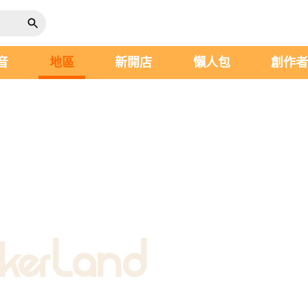
音
地區
新開店
懶人包
創作