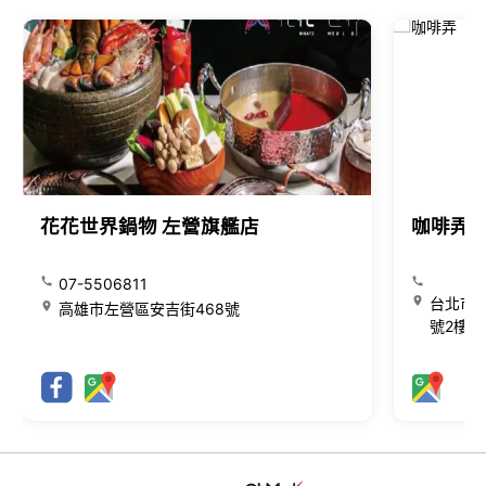
花花世界鍋物 左營旗艦店
咖啡弄
07-5506811
台北市大
高雄市左營區安吉街468號
號2樓