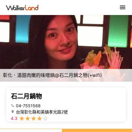
彰化．湯甜肉嫩的味噌鍋@石二月鍋之物(+wifi)
石二月鍋物
04-7551568
台灣彰化縣和美鎮孝光路2號
4.3