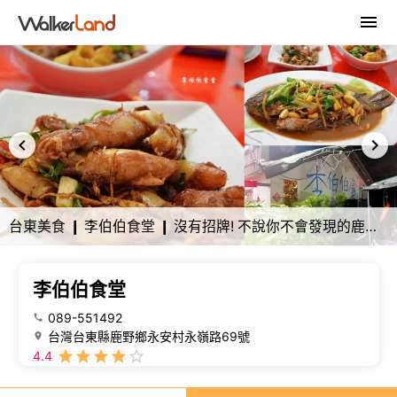
台東美食 ❙ 李伯伯食堂 ❙ 沒有招牌! 不說你不會發現的鹿野在地私房料理!
李伯伯食堂
089-551492
台灣台東縣鹿野鄉永安村永嶺路69號
4.4