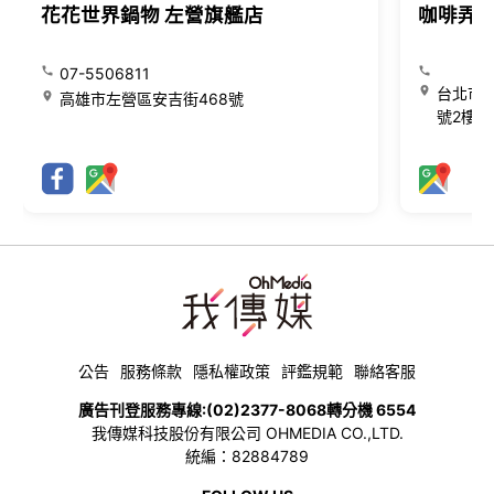
花花世界鍋物 左營旗艦店
咖啡弄
07-5506811
台北市大
高雄市左營區安吉街468號
號2樓
公告
服務條款
隱私權政策
評鑑規範
聯絡客服
廣告刊登服務專線:
(02)2377-8068
轉分機 6554
我傳媒科技股份有限公司 OHMEDIA CO.,LTD.
統編：82884789