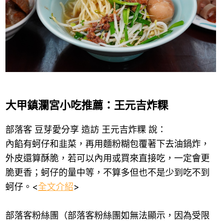
大甲鎮瀾宮小吃推薦：王元吉炸粿
部落客 豆芽愛分享 造訪 王元吉炸粿 說：
內餡有蚵仔和韭菜，再用麵粉糊包覆著下去油鍋炸，
外皮還算酥脆，若可以內用或買來直接吃，一定會更
脆更香；蚵仔的量中等，不算多但也不是少到吃不到
蚵仔。<
全文介紹
>
部落客粉絲團（部落客粉絲團如無法顯示，因為受限