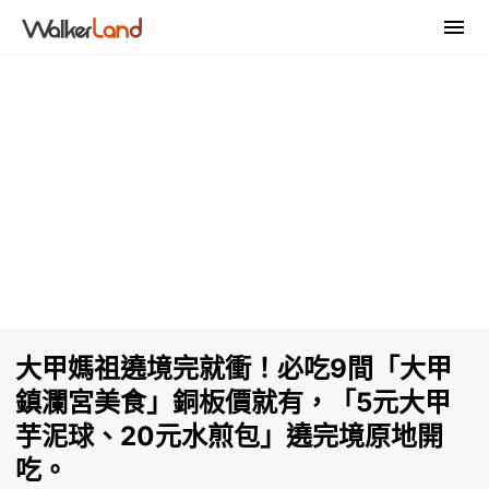
大甲媽祖遶境完就衝！必吃9間「大甲
鎮瀾宮美食」銅板價就有，「5元大甲
芋泥球、20元水煎包」遶完境原地開
吃。