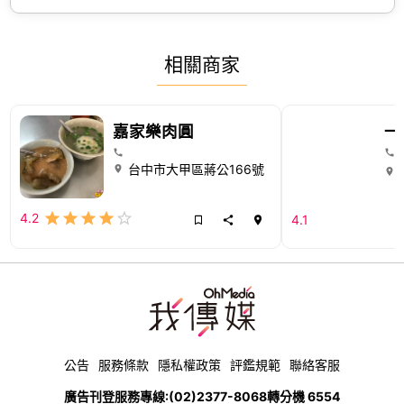
相關商家
嘉家樂肉圓
一
台中市大甲區蔣公166號
4.2
4.1
公告
服務條款
隱私權政策
評鑑規範
聯絡客服
廣告刊登服務專線:
(02)2377-8068
轉分機 6554