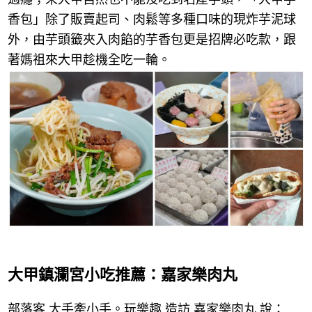
香包」除了販賣起司、肉鬆等多種口味的現炸芋泥球
外，由芋頭籤夾入肉餡的芋香包更是招牌必吃款，跟
著媽祖來大甲趁機全吃一輪。
大甲鎮瀾宮小吃推薦：嘉家樂肉丸
部落客 大手牽小手。玩樂趣 造訪 嘉家樂肉丸 說：