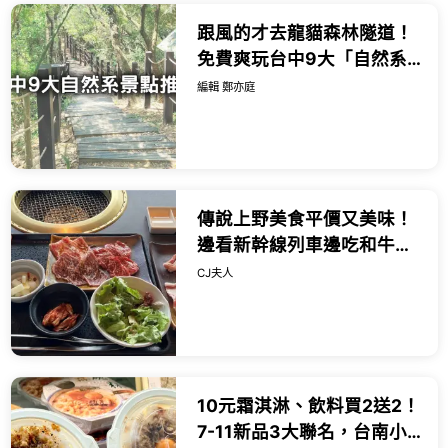
跟風的才去龍貓森林隧道！
免費爽玩台中9大「自然系
景點」清單快收，去過才不
編輯 鄭亦庭
會被台中人笑。
傳說上野美食平價又美味！
邊看新幹線列車邊吃和牛燒
肉，一份千日圓出頭就能吃
CJ夫人
得到。
10元霜淇淋、飲料買2送2！
7-11新品3大聯名，台南小