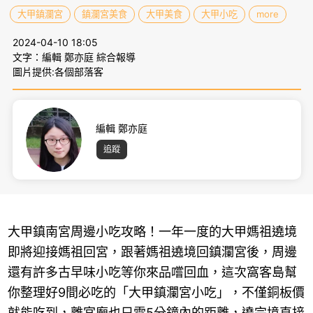
大甲鎮瀾宮
鎮瀾宮美食
大甲美食
大甲小吃
more
2024-04-10 18:05
文字：編輯 鄭亦庭 綜合報導
圖片提供:各個部落客
編輯 鄭亦庭
追蹤
大甲鎮南宮周邊小吃攻略！一年一度的大甲媽祖遶境
即將迎接媽祖回宮，跟著媽祖遶境回鎮瀾宮後，周邊
還有許多古早味小吃等你來品嚐回血，這次窩客島幫
你整理好9間必吃的「大甲鎮瀾宮小吃」，不僅銅板價
就能吃到，離宮廟也只需5分鐘內的距離，遶完境直接