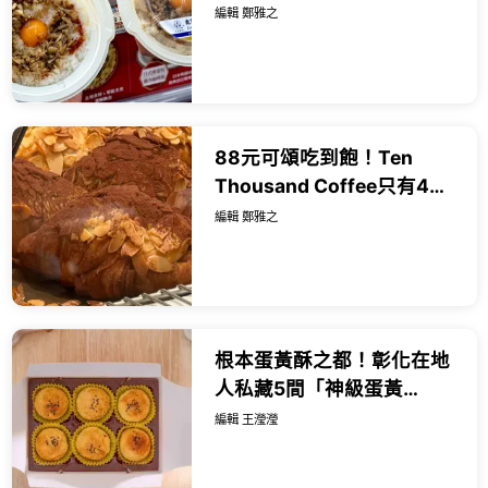
吃、泰式米其林樓下小七
編輯 鄭雅之
吃。
88元可頌吃到飽！Ten
Thousand Coffee只有4天
父親節優惠，隨便吃都回
編輯 鄭雅之
本。
根本蛋黃酥之都！彰化在地
人私藏5間「神級蛋黃
酥」，連黃仁勳都搶買這家
編輯 王瀅瀅
百年老店。