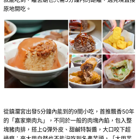
原地開吃。
從鎮瀾宮出發5分鐘內能到的9間小吃，首推飄香50年
的「嘉家樂肉丸」，不同於一般的肉塊內餡，包入整
塊豬肉排，搭上Q彈外皮、甜鹹特製醬，大口咬下超
過癮；來大甲自然也不能沒吃到名產芋頭，「大甲芋