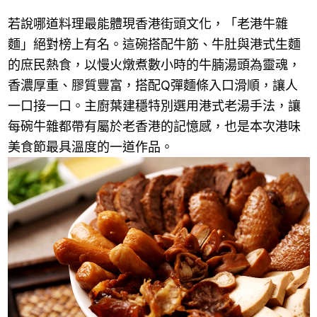
若說哪道料理最能體現香港街頭文化，「老港牛雜
麵」絕對榜上有名。這碗搭配牛筋、牛肚與港式生麵
的庶民熱食，以慢火燉煮數小時的牛腩湯頭為靈魂，
香濃厚重、膠質豐富，搭配Q彈麵條入口滑順，讓人
一口接一口。主廚葉建穩特別選用港式老湯手法，讓
每碗牛雜都帶有屬於老香港的記憶感，也是本次港味
美食節最具溫度的一道作品。