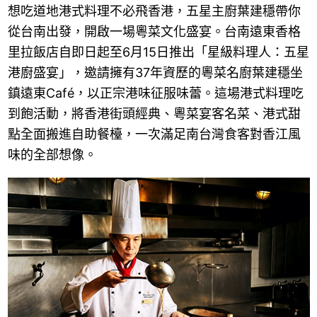
想吃道地港式料理不必飛香港，五星主廚葉建穩帶你
從台南出發，開啟一場粵菜文化盛宴。台南遠東香格
里拉飯店自即日起至6月15日推出「星級料理人：五星
港廚盛宴」，邀請擁有37年資歷的粵菜名廚葉建穩坐
鎮遠東Café，以正宗港味征服味蕾。這場港式料理吃
到飽活動，將香港街頭經典、粵菜宴客名菜、港式甜
點全面搬進自助餐檯，一次滿足南台灣食客對香江風
味的全部想像。