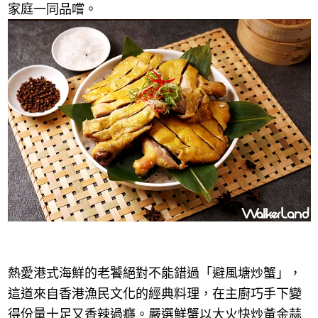
家庭一同品嚐。
熱愛港式海鮮的老饕絕對不能錯過「避風塘炒蟹」，
這道來自香港漁民文化的經典料理，在主廚巧手下變
得份量十足又香辣過癮。嚴選鮮蟹以大火快炒黃金蒜