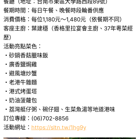
餐廳（地址：台南市東區大學路西段89號）
餐期時間：每日午餐、晚餐時段輪番供應
消費價格：每位1,180元～1,480元（依餐期不同）
客座主廚：葉建穩（香格里拉宴會主廚、37年粵菜經
歷）
活動亮點菜色：
・砂鍋香菇臘味飯
・廣香鹽焗雞
・避風塘炒蟹
・老港牛雜麵
・港式烤蛋塔
・奶油菠蘿包
・荔灣艇仔粥、碗仔翅、生菜魚湯等地道港味
訂位專線：(06)702-8856
活動網址：
https://sltn.tw/1hg9y