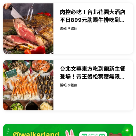
肉控必吃！台北花園大酒店
平日899元肋眼牛排吃到
飽，再加碼吃主廚特製燒
編輯 李維唐
肉。
台北文華東方吃到飽新主餐
登場！帝王蟹松葉蟹無限暢
吃搭配日本和牛海陸盛宴。
編輯 李維唐