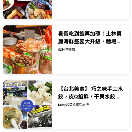
暑假吃到飽再加碼！士林萬
麗海鮮盛宴大升級，鱈場蟹
腳活鮑魚與日系慢活下午茶
編輯 李維唐
全面開吃。
【台北美食】 巧之味手工水
餃，皮Q餡鮮，干貝水餃都
值得一試，酸辣湯也很推薦
Ruby說美食享受旅行
｜Ruby說美食享受旅行
(@tour_r...