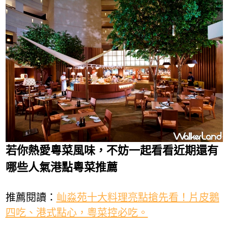
若你熱愛粵菜風味，不妨一起看看近期還有
哪些人氣港點粵菜推薦
推薦閱讀：
屾淼苑十大料理亮點搶先看！片皮鵝
四吃、港式點心，粵菜控必吃。