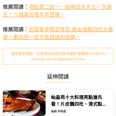
推薦閱讀：
港點買二送一、經典四大天王一次滿
足！六福萬怡嘆早茶登場。
推薦閱讀：
辰園春季限定粵菜 黃金燒鵝四吃太奢
華！鵝肉控一定不能錯過的燒鵝。
提供最新餐飲、玩樂資訊及採訪需求通知 我傳媒OHMEDIA
ohmedia-service@gamania.com
延伸閱讀
屾淼苑十大料理亮點搶先
看！片皮鵝四吃、港式點
心，粵菜控必吃。
編輯 李維唐