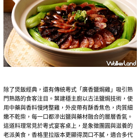
除了煲飯經典，還有傳統粵式「廣香鹽焗雞」吸引熟
門熟路的食客注目。葉建穩主廚以古法鹽焗技術，使
用中藥與香料慢烤整雞，外皮帶有酥香焦色，肉質細
嫩不乾柴，每一口都滲出鹽與藥材融合的層層香氣。
這道料理常見於粵式宴客桌上，是象徵團圓與滋養的
老派美食，香格里拉版本更顯得潤口不膩，適合多代