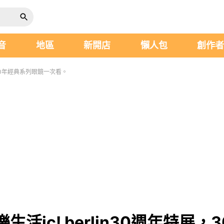
音
地區
新開店
懶人包
創作
，30年經典系列眼鏡一次看。
活ic! berlin30週年特展