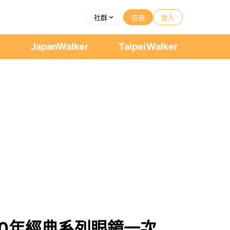
社群
註冊
登入
者
JapanWalker
TaipeiWalker
，30年經典系列眼鏡一次