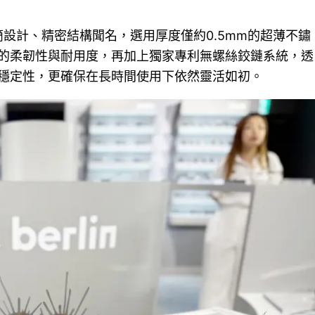
年，以極簡設計、精密結構聞名，選用厚度僅約0.5mm的超薄不鏽
的柔韌性與耐用度，再加上獨家專利無螺絲鉸鏈系統，透
穩定性，更確保在長時間使用下依然靈活如初。