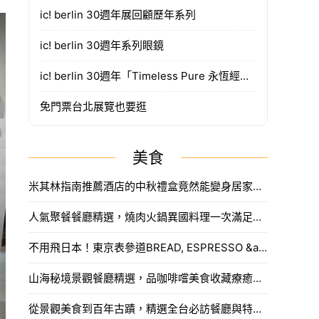
ic! berlin 30週年展回顧歷年系列
ic! berlin 30週年系列眼鏡
ic! berlin 30週年「Timeless Pure 永恆經典」展覽
免門票台北展覽也要逛
美食
米其林指南推薦酒店的中秋禮盒竟然能變身居家可愛小夜燈，早鳥預購還有優惠。
人氣聚餐餐廳精選，燒肉火鍋異國料理一次滿足味蕾饗宴。
不用飛日本！東京表參道BREAD, ESPRESSO &amp;amp;amp;登陸永康商圈，百年日式老屋打造靜謐美食空間。
山海秘境景觀餐廳精選，品咖啡嚐美食收藏療癒慢旅行
從景觀美食到百年古蹟，精選全台必訪餐廳與特色名店。