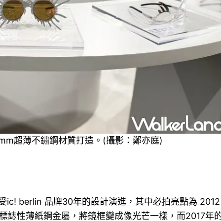
、0.5mm超薄不鏽鋼材質打造。(攝影：鄭亦庭)
 berlin 品牌30年的設計演進，其中必拍亮點為 2012
用標誌性薄紙鋼金屬，將鏡框變成像光芒一樣，而2017年