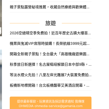
親子景點露營秘境推薦，收藏自然療癒與歡樂體驗之旅。
旅遊
2026空總晴空季免費拍！近百年歷史古蹟大樓首度開放，沈浸式光影藝術、星空劇場。
機票與鬼滅VIP席限時搶購！長榮航線3999元起，中信兄弟主題套票8月7日開賣攻略。
開箱全新親子景點！全台最大「高雄機廠遊樂園區」8/8開幕，攀岩場、戲水區30項設施免費玩。
秋季旅日新選擇！名古屋樞紐解鎖日本中部9縣，搶先預訂父親節孝親賞楓之旅。
等淡水煙火先拍！八里左岸光雕展7大裝置免費拍，新北夏日浪漫旅遊。
板橋新地標開箱！台北板橋馥華艾美酒店開幕，高空泳池與絕美酒吧亮點一次看。
提供最新餐飲、玩樂資訊及採訪需求通知 我傳媒
OHMEDIA
ohmedia-service@gamania.com