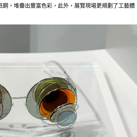
構薄紙鋼，堆疊出豐富色彩，此外，展覽現場更規劃了工藝體