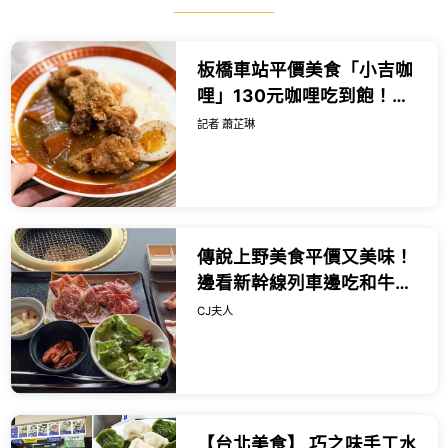
板橋車站平價美食「小吉咖
哩」130元咖哩吃到飽！免
費續飯續醬、打卡再送起
記者 蕭芷琳
司。
傳說上野美食平價又美味！
邊看新幹線列車邊吃和牛燒
肉，一份千日圓出頭就能吃
CJ夫人
得到。
【台北美食】 巧之味手工水