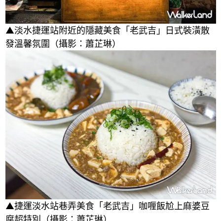
▲淡水捷運站附近的隱藏美食「老武吉」日式裝潢散
發溫馨氛圍（攝影：蕭芷琳）
▲捷運淡水站巷弄美食「老武吉」咖喱飯尬上麻婆豆
腐超特別（攝影：蕭芷琳）