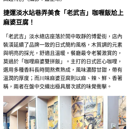
捷運淡水站巷弄美食「老武吉」咖喱飯尬上
麻婆豆腐！
「老武吉」淡水總店座落於鬧中取靜的博愛街，店內
裝潢延續了品牌一致的日式簡約風格，木質調的元素
與明亮的採光，舒適且溫暖。餐廳最令老饕激賞的，
莫過於「咖哩麻婆雙拼飯」。主打的日式匠心咖哩，
選用多種香料長時間熬煮熟成，風味濃醇甘甜，帶有
溫潤的厚度；而川味麻婆豆腐則以麻、辣、鮮、香著
稱，兩者在盤中交織出極具層次感的味覺衝擊。