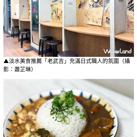
▲淡水美食推薦「老武吉」充滿日式職人的氛圍（攝
影：蕭芷琳）