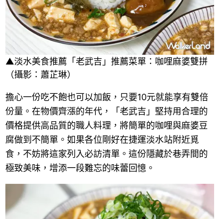
▲淡水美食推薦「老武吉」推薦菜單：咖哩麻婆雙拼
（攝影：蕭芷琳）
擔心一份吃不飽也可以加飯，只要10元就能享有雙倍
份量。在物價齊漲的年代，「老武吉」堅持用合理的
價格提供高品質的職人料理，將簡單的咖哩與麻婆豆
腐做到不簡單。如果各位剛好在捷運淡水站附近覓
食，不妨將這家列入必訪清單。這份隱藏於巷弄間的
極致美味，增添一段難忘的味蕾回憶。