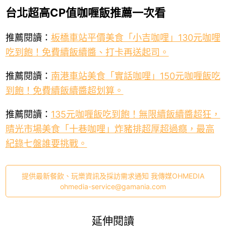
台北超高CP值咖喱飯推薦一次看
推薦閱讀：
板橋車站平價美食「小吉咖哩」130元咖哩
吃到飽！免費續飯續醬、打卡再送起司。
推薦閱讀：
南港車站美食「實話咖哩」150元咖喱飯吃
到飽！免費續飯續醬超划算。
推薦閱讀：
135元咖喱飯吃到飽！無限續飯續醬超狂，
晴光市場美食「十巷咖哩」炸豬排超厚超過癮，最高
紀錄七盤誰要挑戰。
提供最新餐飲、玩樂資訊及採訪需求通知 我傳媒OHMEDIA
ohmedia-service@gamania.com
延伸閱讀