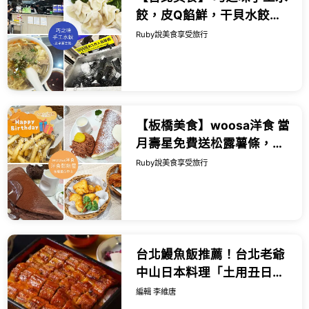
餃，皮Q餡鮮，干貝水餃都
值得一試，酸辣湯也很推薦
Ruby說美食享受旅行
｜Ruby說美食享受旅行
(@tour_r...
【板橋美食】woosa洋食 當
月壽星免費送松露薯條，必
點雲朵鬆餅，甜點比主餐更
Ruby說美食享受旅行
有亮點-近捷運板橋站｜
Ruby說...
台北鰻魚飯推薦！台北老爺
中山日本料理「土用丑日」
限定鰻魚飯三吃免千元。
編輯 李維唐