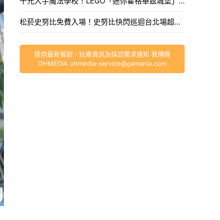
千元入手魔法學校！LEGO「迷你霍格華茲城堡」700片還原精緻細節，掀開地底還有隱藏彩蛋。
松菸史努比免費入場！史努比快閃巡迴台北場超過100款周邊，全新歐拉夫、史努比娃娃必買。
提供最新餐飲、玩樂資訊及採訪需求通知 我傳媒
OHMEDIA
ohmedia-service@gamania.com