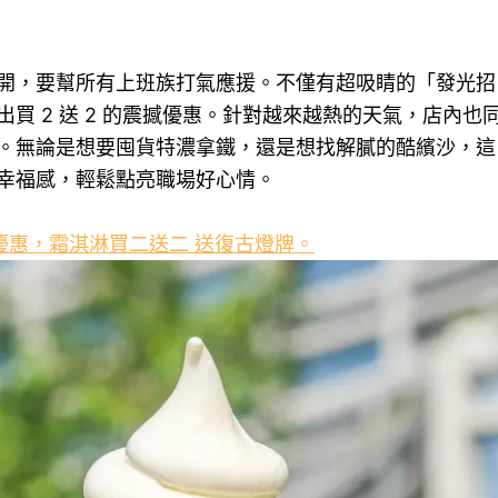
開，要幫所有上班族打氣應援。不僅有超吸睛的「發光招
買 2 送 2 的震撼優惠。針對越來越熱的天氣，店內也
。無論是想要囤貨特濃拿鐵，還是想找解膩的酷繽沙，這
幸福感，輕鬆點亮職場好心情。
優惠，霜淇淋買二送二 送復古燈牌。