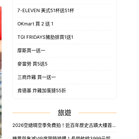
7-ELEVEN 美式51杯送51杯
OKmart 買 2 送 1
TGI FRIDAYS豬肋排買1送1
摩斯買一送一
麥當勞 買5送5
三商炸雞 買一送一
肯德基 炸雞加蛋撻55折
旅遊
2026空總晴空季免費拍！近百年歷史古蹟大樓首度開放，沈浸式光影藝術、星空劇場。
機票與鬼滅VIP席限時搶購！長榮航線3999元起，中信兄弟主題套票8月7日開賣攻略。