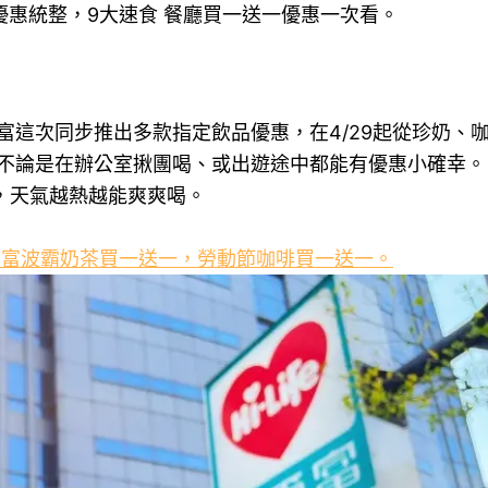
優惠統整，9大速食 餐廳買一送一優惠一次看。
這次同步推出多款指定飲品優惠，在4/29起從珍奶、
不論是在辦公室揪團喝、或出遊途中都能有優惠小確幸。
，天氣越熱越能爽爽喝。
爾富波霸奶茶買一送一，勞動節咖啡買一送一。