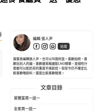
編輯 張人尹
追蹤
窩客島編輯張人尹，也可以叫我阿歪。喜歡拍照、喜
歡玩別人的貓、喜歡邊寫稿邊配LNG精華，是個吃什
麼都可以配奶茶的重度手搖飲控。但至今仍不確定比
較喜歡喝飲料，還是比較喜歡睡覺。
文章目錄
萊爾富買一送一
全家買一送一