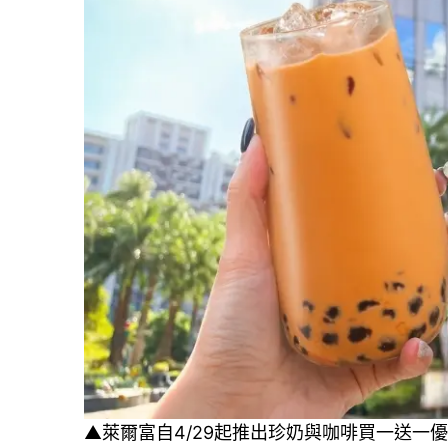
▲萊爾富自4/29起推出珍奶與咖啡買一送一