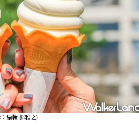
：編輯 鄭雅之)