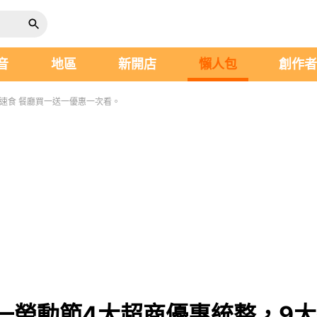
音
地區
新開店
懶人包
創作
速食 餐廳買一送一優惠一次看。
一勞動節4大超商優惠統整，9大