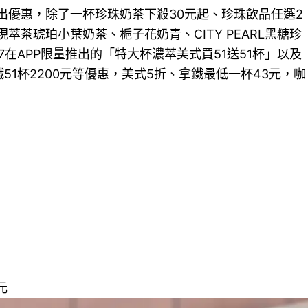
推出優惠，除了一杯珍珠奶茶下殺30元起、珍珠飲品任選2
EA現萃茶琥珀小葉奶茶、梔子花奶青、CITY PEARL黑糖珍
/7在APP限量推出的「特大杯濃萃美式買51送51杯」以及
鐵51杯2200元等優惠，美式5折、拿鐵最低一杯43元，咖
元