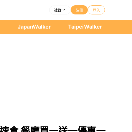
社群
註冊
登入
者
JapanWalker
TaipeiWalker
速食 餐廳買一送一優惠一