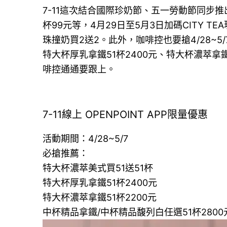
7-11這次結合國際珍奶節、五一勞動節同步
杯99元等，4月29日至5月3日加碼CITY T
珠撞奶買2送2。此外，咖啡控也要搶4/28~5
特大杯厚乳拿鐵51杯2400元、特大杯濃萃拿
啡控通通要跟上。
7-11線上 OPENPOINT APP限量優惠
活動期間：4/28~5/7
必搶推薦：
特大杯濃萃美式買51送51杯
特大杯厚乳拿鐵51杯2400元
特大杯濃萃拿鐵51杯2200元
中杯精品拿鐵/中杯精品馥列白任選51杯2800