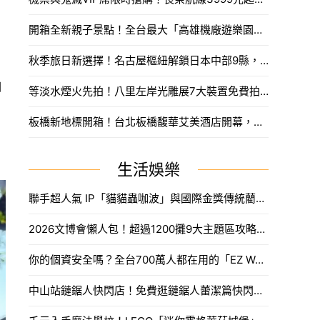
開箱全新親子景點！全台最大「高雄機廠遊樂園區」8/8開幕，攀岩場、戲水區30項設施免費玩。
秋季旅日新選擇！名古屋樞紐解鎖日本中部9縣，搶先預訂父親節孝親賞楓之旅。
咖
等淡水煙火先拍！八里左岸光雕展7大裝置免費拍，新北夏日浪漫旅遊。
板橋新地標開箱！台北板橋馥華艾美酒店開幕，高空泳池與絕美酒吧亮點一次看。
生活娛樂
聯手超人氣 IP「貓貓蟲咖波」與國際金獎傳統藺編，WeMo打造今夏最香、最具文化溫度的騎乘體驗。
2026文博會懶人包！超過1200攤9大主題區攻略，海綿寶寶吉娃娃、咖波新品推薦必買。
你的個資安全嗎？全台700萬人都在用的「EZ WAY」爭議懶人包，海外網購紙本報關流程先收。
中山站鏈鋸人快閃店！免費逛鏈鋸人蕾潔篇快閃新光南西，波奇塔、蕾潔周邊新品。