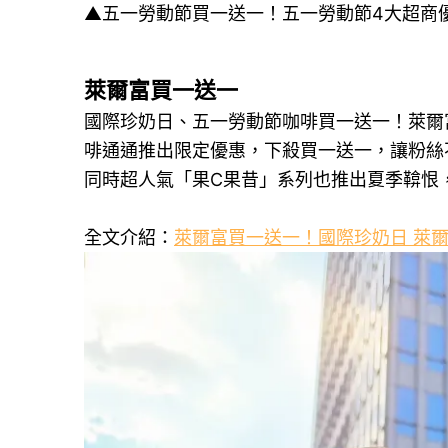
▲五一勞動節買一送一！五一勞動節4大超商
萊爾富買一送一
國際珍奶日、五一勞動節咖啡買一送一！萊爾富
啡通通推出限定優惠，下殺買一送一，讓粉絲
同時超人氣「果C果昔」系列也推出夏季鞥恨
全文介紹：
萊爾富買一送一！國際珍奶日 萊