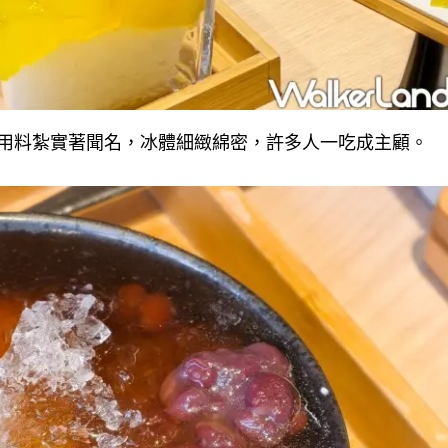
用料紮實著聞名，冰體細緻綿密，許多人一吃成主顧。