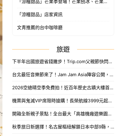
「涼糧甜品」芒果季登場！芒果刨冰、芒果雪花冰
「涼糧甜品」店家資訊
文青推薦的台中咖啡廳
旅遊
下半年出國旅遊省錢撇步！Trip.com父親節快閃折抵888元限量優惠代碼搶法。
台北最狂音樂節來了！Jam Jam Asia陣容公開，限量奢華住房套票開搶。
2026空總晴空季免費拍！近百年歷史古蹟大樓首度開放，沈浸式光影藝術、星空劇場。
機票與鬼滅VIP席限時搶購！長榮航線3999元起，中信兄弟主題套票8月7日開賣攻略。
開箱全新親子景點！全台最大「高雄機廠遊樂園區」8/8開幕，攀岩場、戲水區30項設施免費玩。
秋季旅日新選擇！名古屋樞紐解鎖日本中部9縣，搶先預訂父親節孝親賞楓之旅。