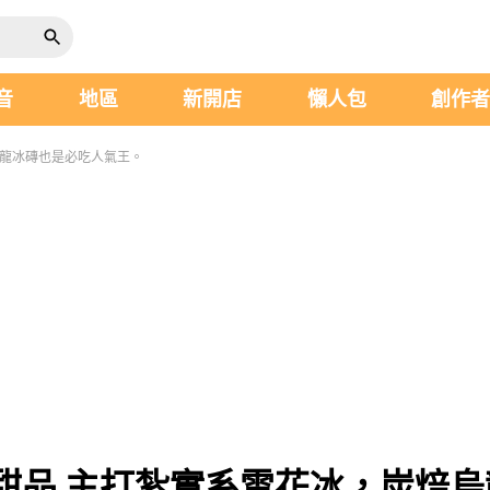
音
地區
新開店
懶人包
創作
烏龍冰磚也是必吃人氣王。
甜品 主打紮實系雪花冰，炭焙