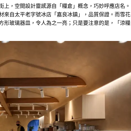
街上，空間設計靈感源自「糧倉」概念，巧妙呼應店名。
材來自太平老字號冰店「嘉良冰鎮」，品質保證。而雪花
方形玻璃器皿，令人為之一亮；只是要注意的是，「涼糧