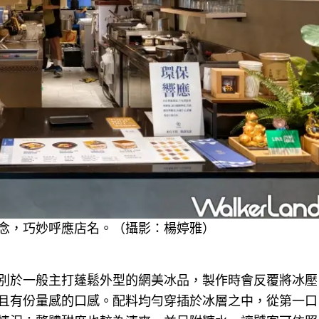
念，巧妙呼應店名。（攝影：楊婷雅）
別於一般主打蓬鬆外型的網美冰品，製作時會反覆將冰壓
且有份量感的口感。配料均勻穿插於冰層之中，從第一口