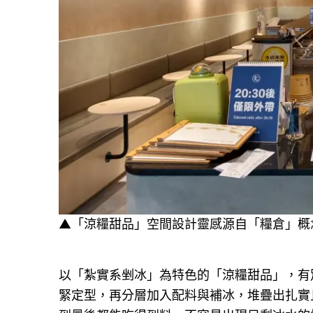
▲「涼糧甜品」空間設計靈感源自「糧倉」概
以「紮實系剉冰」為特色的「涼糧甜品」，有
緊定型，再分層加入配料與補冰，堆疊出扎實