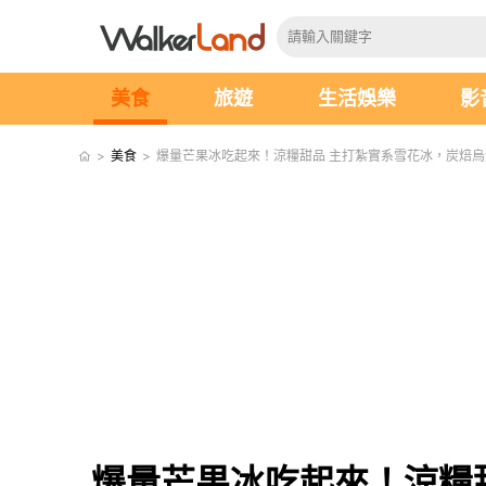
美食
旅遊
生活娛樂
影
>
美食
>
爆量芒果冰吃起來！涼糧甜品 主打紮實系雪花冰，炭焙
爆量芒果冰吃起來！涼糧