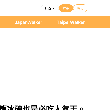
社群
註冊
登入
者
JapanWalker
TaipeiWalker
烏龍冰磚也是必吃人氣王。