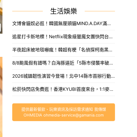
生活娛樂
文博會貓奴必逛！韓國無厘頭貓MIND.A.DAY滿額送周邊，作家親揭台灣限定新品。
追星打卡新地標！Netflix現象級獵魔女團快閃台中，魂門舞台與限定週邊完整開箱。
半夜起床被地毯嚇瘋！韓超有梗「名偵探柯南黑衣人」系列周邊，用玻璃杯喝水直接被死亡凝視。
8/8颱風假有譜嗎？白海豚逼近「5縣市侵襲率破40%」，氣象署最快今發海警。
2026城鎮韌性演習今登場！北中14縣市首辦行動網路降速，外送暫停接單、全台注意事項一次看。
松菸快閃店免費逛！香港KYUBI首度來台，1:1麥可傑克森雕像震撼登場。
提供最新餐飲、玩樂資訊及採訪需求通知 我傳媒
OHMEDIA
ohmedia-service@gamania.com