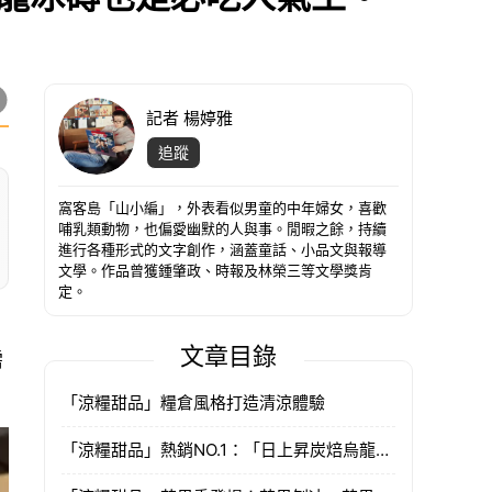
記者 楊婷雅
追蹤
窩客島「山小編」，外表看似男童的中年婦女，喜歡
哺乳類動物，也偏愛幽默的人與事。閒暇之餘，持續
進行各種形式的文字創作，涵蓋童話、小品文與報導
文學。作品曾獲鍾肇政、時報及林榮三等文學獎肯
定。
文章目錄
需
「涼糧甜品」糧倉風格打造清涼體驗
「涼糧甜品」熱銷NO.1：「日上昇炭焙烏龍珍珠雪花冰磚」