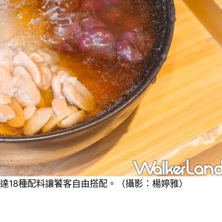
達18種配料讓饕客自由搭配。（攝影：楊婷雅）