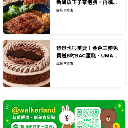
新鰻魚玉子茶泡膳，再攜手
大苑子、樂扣樂扣推出五大
編輯 李維唐
限定亮點活動。
爸爸也很重要！金色三麥免
費送6吋BAC蛋糕、UMAMI
爸爸獨享免費升級波士頓龍
編輯 李維唐
蝦，德式豬腳限時半價狂
省。