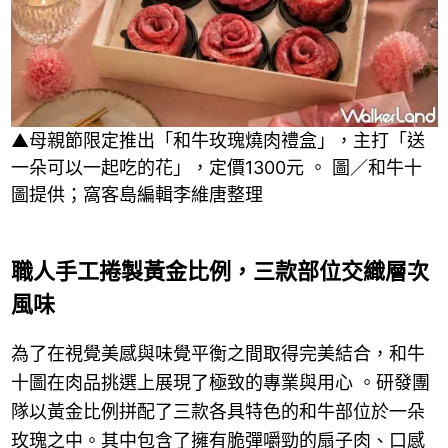
▲母親節限定推出「和牛玫瑰燒肉禮盒」，主打「送
一朵可以一起吃的花」，定價1300元 。 圖／和牛十
圖提供；窩客島編輯李維唐整理
職人手工捲製黃金比例，三款部位交織層次
風味
為了在視覺美感與味覺平衡之間取得完美結合，和牛
十圖在肉品挑選上展現了極致的專業與用心 。研發團
隊以黃金比例拼配了三款各具特色的和牛部位於一朵
玫瑰之中。其中包含了擁有脆彈嚼勁的扇子肉、口感