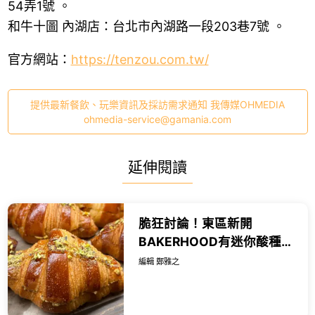
54弄1號 。
和牛十圖 內湖店：台北市內湖路一段203巷7號 。
官方網站：
https://tenzou.com.tw/
提供最新餐飲、玩樂資訊及採訪需求通知 我傳媒OHMEDIA
ohmedia-service@gamania.com
延伸閱讀
脆狂討論！東區新開
BAKERHOOD有迷你酸種麵
包，買一送一、150元麵包
編輯 鄭雅之
福袋吃。