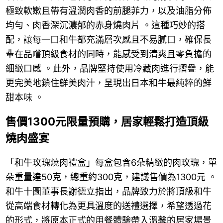
極致軟嫩且帶有溫潤肉香的前腿菲力，以及油脂分佈
均勻、肉香深沉濃郁的赤身燒肉片 。這種巧妙的搭
配，讓每一口和牛都充滿層次感且不易膩口，確保長
輩在品嚐頂級食材的同時，能感受到清爽且零負擔的
細緻口感 。此外，品牌堅持使用冷藏肉進行摺疊，能
更完美地鎖住鮮美肉汁，呈現出日本和牛最純粹的鮮
甜本味 。
售價1300元限量預購，居家輕鬆打造頂級
燒肉盛宴
「和牛玫瑰燒肉禮盒」每盒包含6朵精緻的肉玫瑰，單
朵重量達50克，總重約300克，建議售價為1300元 。
和牛十圖董事長謝德立指出，品牌致力於將頂級和牛
從高端食材轉化為更具溫度的送禮選擇，希望透過花
的形式，將原本正式的用餐體驗帶入溫馨的居家場景