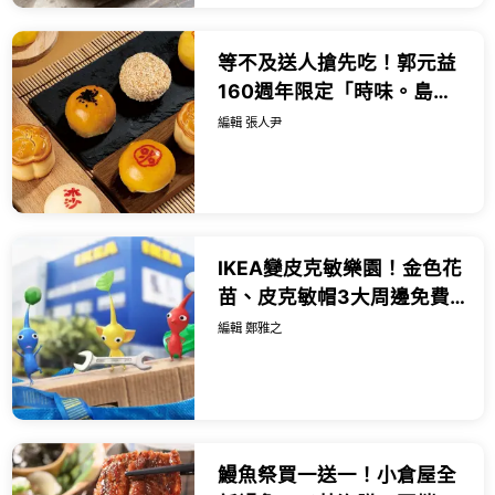
等不及送人搶先吃！郭元益
160週年限定「時味。島嶼
Taste of Time」，中秋送
編輯 張人尹
禮搶先預習。
IKEA變皮克敏樂園！金色花
苗、皮克敏帽3大周邊免費
送，吹冷氣種花很推。
編輯 鄭雅之
鰻魚祭買一送一！小倉屋全