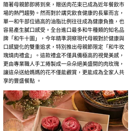
隨著母親節即將到來，贈送肉花束已成為近年餐飲市
場的熱門趨勢。然而對於講究飲食健康的長輩而言，
單一和牛部位過高的油脂比例往往成為健康負擔，也
容易產生膩口感受。全台進口最多和牛種類的知名品
牌「和牛十圖」，今年精準洞察現代母親對於健康與
口感變化的雙重追求，特別推出母親節限定「和牛玫
瑰燒肉禮盒」。這款禮盒不僅具備極高的視覺美感，
更由專業職人手工捲製成一朵朵絕美盛開的肉玫瑰，
讓這朵送給媽媽的花不僅能觀賞，更能成為全家人共
享的豐盛餐點 。