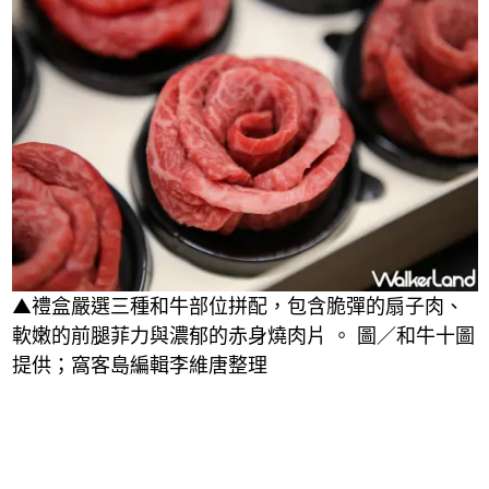
▲禮盒嚴選三種和牛部位拼配，包含脆彈的扇子肉、
軟嫩的前腿菲力與濃郁的赤身燒肉片 。 圖／和牛十圖
提供；窩客島編輯李維唐整理