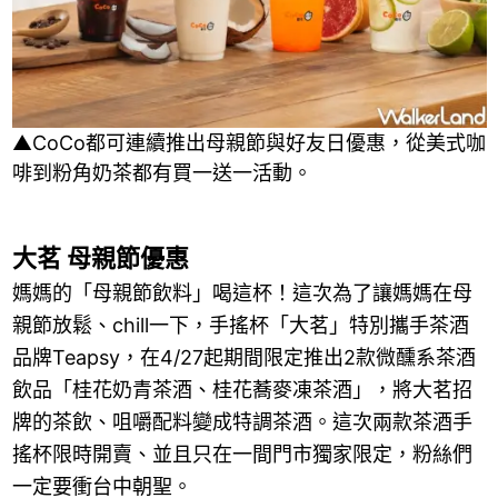
▲CoCo都可連續推出母親節與好友日優惠，從美式咖
啡到粉角奶茶都有買一送一活動。
大茗 母親節優惠
媽媽的「母親節飲料」喝這杯！這次為了讓媽媽在母
親節放鬆、chill一下，手搖杯「大茗」特別攜手茶酒
品牌Teapsy，在4/27起期間限定推出2款微醺系茶酒
飲品「桂花奶青茶酒、桂花蕎麥凍茶酒」，將大茗招
牌的茶飲、咀嚼配料變成特調茶酒。這次兩款茶酒手
搖杯限時開賣、並且只在一間門市獨家限定，粉絲們
一定要衝台中朝聖。