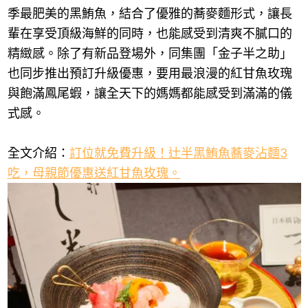
季最肥美的黑鮪魚，結合了優雅的蕎麥麵形式，讓長
輩在享受頂級海鮮的同時，也能感受到清爽不膩口的
精緻感。除了有新品登場外，同集團「金子半之助」
也同步推出預訂升級優惠，要用最浪漫的紅甘魚玫瑰
與飽滿鳳尾蝦，讓全天下的媽媽都能感受到滿滿的儀
式感。
全文介紹：
訂位就免費升級！辻半黑鮪魚蕎麥沾麵3
吃，母親節優惠送紅甘魚玫瑰。