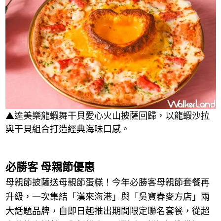
▲達美樂龍蝦舞干貝愛心火山披薩回歸，以龍蝦沙拉
與干貝組合打造經典海味口感。
必勝客 母親節優惠
母親節披薩送母親節蛋糕！今年必勝客母親節套餐再
升級，一次集結「漢來海港」與「吳寶春麥方店」兩
大話題品牌，自即日起推出期間限定聯名套餐，從超