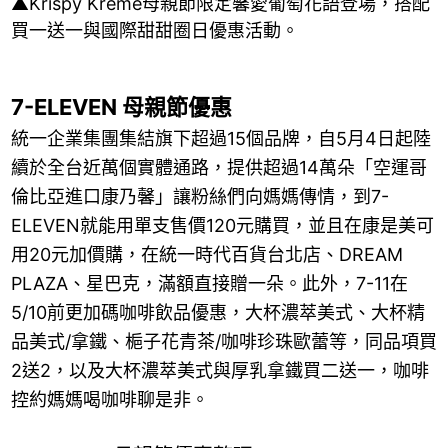
▲Krispy Kreme母親節限定馨愛葡萄花語登場，搭配
買一送一與國際甜甜圈日優惠活動。
7-ELEVEN 母親節優惠
統一企業集團集結旗下超過15個品牌，自5月4日起陸
續於全台近萬個實體通路，提供超過14萬朵「空運哥
倫比亞進口康乃馨」讓粉絲們向媽媽傳情，到7-
ELEVEN就能用單支售價120元購買，並且在康是美可
用20元加價購，在統一時代百貨台北店、DREAM
PLAZA、星巴克，滿額直接贈一朵。此外，7-11在
5/10前更加碼咖啡飲品優惠，大杯濃萃美式、大杯精
品美式/拿鐵、梔子花青茶/咖啡珍珠歐蕾等，同品項買
2送2，以及大杯濃萃美式與厚乳拿鐵買二送一，咖啡
控約媽媽喝咖啡聊是非。