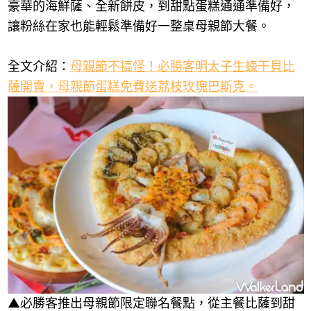
豪華的海鮮薩、全新餅皮，到甜點蛋糕通通準備好，
讓粉絲在家也能輕鬆準備好一整桌母親節大餐。
全文介紹：
母親節不搞怪！必勝客明太子生蠔干貝比
薩開賣，母親節蛋糕免費送荔枝玫瑰巴斯克。
▲必勝客推出母親節限定聯名餐點，從主餐比薩到甜