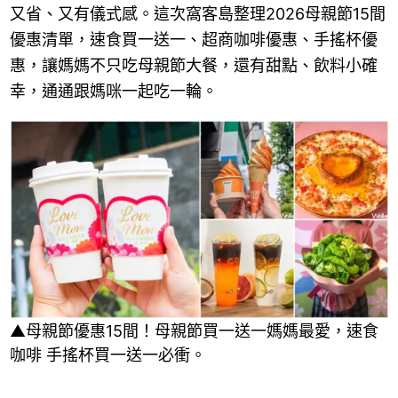
又省、又有儀式感。這次窩客島整理2026母親節15間
優惠清單，速食買一送一、超商咖啡優惠、手搖杯優
惠，讓媽媽不只吃母親節大餐，還有甜點、飲料小確
幸，通通跟媽咪一起吃一輪。
▲母親節優惠15間！母親節買一送一媽媽最愛，速食
咖啡 手搖杯買一送一必衝。