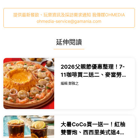
提供最新餐飲、玩樂資訊及採訪需求通知 我傳媒OHMEDIA
ohmedia-service@gamania.com
延伸閱讀
2026父親節優惠整理！7-
11咖啡買二送二、麥當勞買
一送一，11間超商速食優惠
編輯 鄭雅之
都吃。
大暑CoCo買一送一！紅柚
雙響炮、西西里美式這4