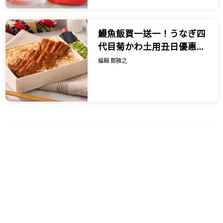
鰻魚飯買一送一！うなぎ四
代目菊かわ土用丑日優惠，
這3天吃鰻丼買一送一。
編輯 鄭雅之