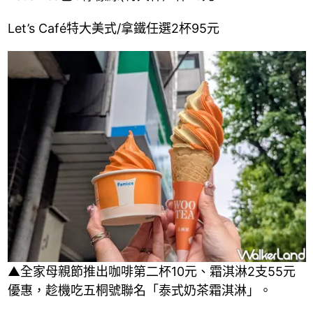
Let’s Café特大美式/拿鐵任選2杯95元
▲全家母親節推出咖啡第二杯10元、霜淇淋2支55元
優惠，趁機吃五桐號聯名「泰式奶茶霜淇淋」。