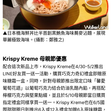
▲日本橋海鮮丼辻半首創黑鮪魚海味蕎麥沾麵，展現
華麗極致海味。(攝影：鄭雅之)
Krispy Kreme 母親節優惠
配合這次新品上市，Krispy Kreme在4/30-5/2推出
LINE好友買一送一活動，購買巧克力奇幻禮盒即贈原
味糖霜一盒，同時，針對母親節推出限定口味「馨愛
葡萄花語」以葡萄巧克力結合奶油乳酪內餡，再搭配
檸檬巧克力與堅果點綴，並且於5/10母親節當日購買
指定禮盒同樣享買一送一。Krispy Kreme也在6/5國
際甜甜圈日則推出6入或12入禮盒加贈6入原味糖霜，