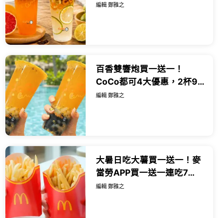
款，26天外送買一送一喝起
編輯 鄭雅之
來。
百香雙響炮買一送一！
CoCo都可4大優惠，2杯99
元、買一送一8月消暑喝這
編輯 鄭雅之
杯。
大暑日吃大薯買一送一！麥
當勞APP買一送一連吃7
天，薯條 冰炫風 薯餅都有。
編輯 鄭雅之