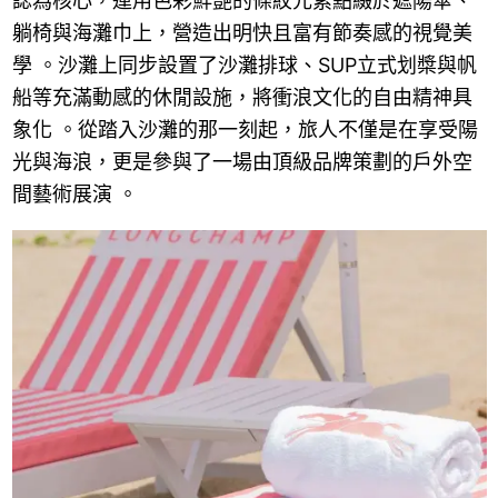
誌為核心，運用色彩鮮艷的條紋元素點綴於遮陽傘、
躺椅與海灘巾上，營造出明快且富有節奏感的視覺美
學 。沙灘上同步設置了沙灘排球、SUP立式划槳與帆
船等充滿動感的休閒設施，將衝浪文化的自由精神具
象化 。從踏入沙灘的那一刻起，旅人不僅是在享受陽
光與海浪，更是參與了一場由頂級品牌策劃的戶外空
間藝術展演 。