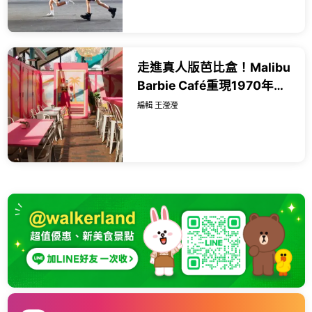
走進真人版芭比盒！Malibu
Barbie Café重現1970年代
復古加州海灘，粉色打卡
編輯 王瀅瀅
點、主題餐點超欠吃。