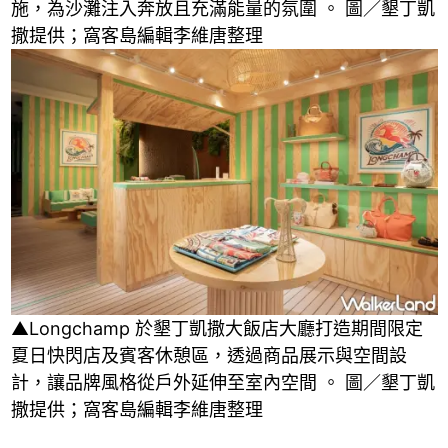
施，為沙灘注入奔放且充滿能量的氛圍 。 圖／墾丁凱
撒提供；窩客島編輯李維唐整理
▲Longchamp 於墾丁凱撒大飯店大廳打造期間限定
夏日快閃店及賓客休憩區，透過商品展示與空間設
計，讓品牌風格從戶外延伸至室內空間 。 圖／墾丁凱
撒提供；窩客島編輯李維唐整理