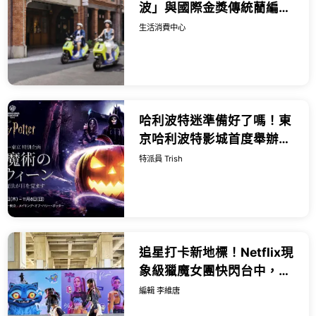
波」與國際金獎傳統藺編，
WeMo打造今夏最香、最具
生活消費中心
文化溫度的騎乘體驗。
哈利波特迷準備好了嗎！東
京哈利波特影城首度舉辦萬
聖節特別企劃「黑魔法萬聖
特派員 Trish
節」，9/ 10開跑。
追星打卡新地標！Netflix現
象級獵魔女團快閃台中，魂
門舞台與限定週邊完整開
編輯 李維唐
箱。