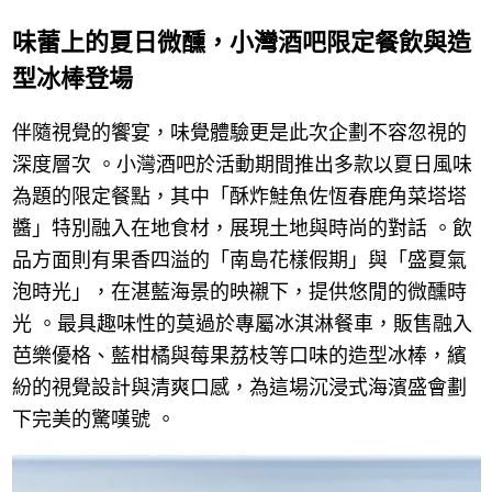
味蕾上的夏日微醺，小灣酒吧限定餐飲與造
型冰棒登場
伴隨視覺的饗宴，味覺體驗更是此次企劃不容忽視的
深度層次 。小灣酒吧於活動期間推出多款以夏日風味
為題的限定餐點，其中「酥炸鮭魚佐恆春鹿角菜塔塔
醬」特別融入在地食材，展現土地與時尚的對話 。飲
品方面則有果香四溢的「南島花樣假期」與「盛夏氣
泡時光」，在湛藍海景的映襯下，提供悠閒的微醺時
光 。最具趣味性的莫過於專屬冰淇淋餐車，販售融入
芭樂優格、藍柑橘與莓果荔枝等口味的造型冰棒，繽
紛的視覺設計與清爽口感，為這場沉浸式海濱盛會劃
下完美的驚嘆號 。