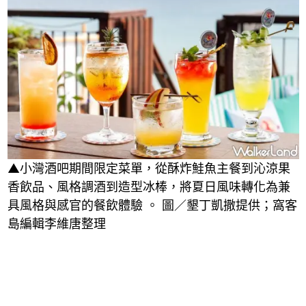
▲小灣酒吧期間限定菜單，從酥炸鮭魚主餐到沁涼果
香飲品、風格調酒到造型冰棒，將夏日風味轉化為兼
具風格與感官的餐飲體驗 。 圖／墾丁凱撒提供；窩客
島編輯李維唐整理