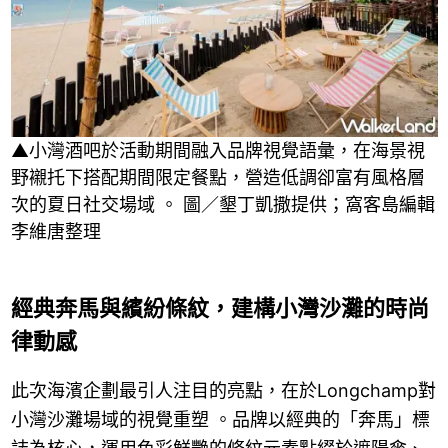
▲小灣酒吧於活動期間融入品牌視覺語彙，在海景視
野襯托下搭配期間限定餐點，營造低調卻富有風格層
次的夏日社交場域 。 圖／墾丁凱撒提供；窩客島編輯
李維唐整理
經典奔馬與繽紛條紋，建構小灣沙灘的時尚
律動感
此次海濱企劃最引人注目的亮點，在於Longchamp對
小灣沙灘場域的視覺重塑 。品牌以經典的「奔馬」標