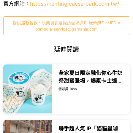
官方網站：
https://kenting.caesarpark.com.tw/
提供最新餐飲、玩樂資訊及採訪需求通知 我傳媒OHMEDIA
ohmedia-service@gamania.com
延伸閱讀
全家夏日限定融化你心牛奶
祭甜蜜登場，爆漿卡士達泡
芙、雪糕界的香濃天花板與
特派員 Trish
經典可以吃的牧場冰品，打
造盛夏最純粹的沁涼救贖。
聯手超人氣 IP「貓貓蟲咖