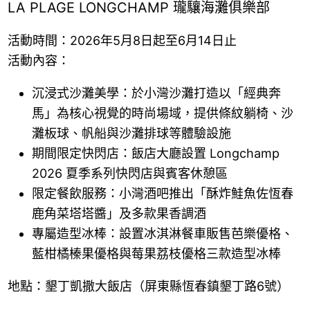
LA PLAGE LONGCHAMP 瓏驤海灘俱樂部
活動時間：2026年5月8日起至6月14日止
活動內容：
沉浸式沙灘美學：於小灣沙灘打造以「經典奔
馬」為核心視覺的時尚場域，提供條紋躺椅、沙
灘板球、帆船與沙灘排球等體驗設施
期間限定快閃店：飯店大廳設置 Longchamp
2026 夏季系列快閃店與賓客休憩區
限定餐飲服務：小灣酒吧推出「酥炸鮭魚佐恆春
鹿角菜塔塔醬」及多款果香調酒
專屬造型冰棒：設置冰淇淋餐車販售芭樂優格、
藍柑橘榛果優格與莓果荔枝優格三款造型冰棒
地點：墾丁凱撒大飯店（屏東縣恆春鎮墾丁路6號）