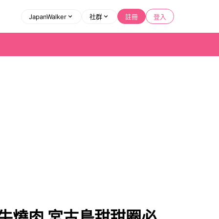
JapanWalker
社群
註冊
登入
牛燒肉 宮古島甜甜圈必