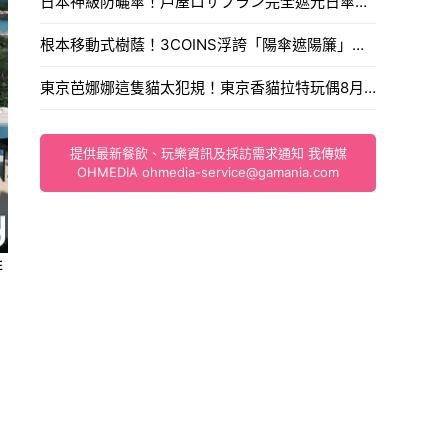
日本神級防曬傘！芦屋ロサブラン完全遮光日傘推新色蜜桃柔粉，體感降溫11度涼爽迎夏。
根本移動式樹蔭！3COINS浮誇「陽傘遮陽簾」爆紅，遮光率99.9%連手肘都能完美防曬。
東京芭娜娜這隻貓太犯規！東京香貓拉特玩偶8月1日開賣入手通路售價大公開。
提供最新餐飲、玩樂資訊及採訪需求通知 我傳媒
OHMEDIA
ohmedia-service@gamania.com
排