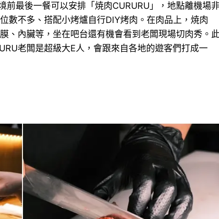
前最後一餐可以安排「焼肉CURURU」，地點離機場
座位數不多、搭配小烤爐自行DIY烤肉。在肉品上，焼肉
隔膜、內臟等，坐在吧台還有機會看到老闆現場切肉秀。
URU老闆是超級大E人，會跟來自各地的遊客們打成一
）