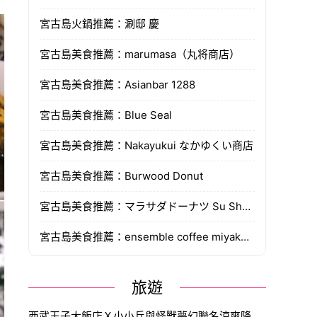
宮古島火鍋推薦：涮邸 慶
宮古島美食推薦：marumasa（丸将商店）
宮古島美食推薦：Asianbar 1288
宮古島美食推薦：Blue Seal
宮古島美食推薦：Nakayukui なかゆくい商店
宮古島美食推薦：Burwood Donut
宮古島美食推薦：マラサダドーナツ Su She Maro
宮古島美食推薦：ensemble coffee miyakoisland
旅遊
西武王子大飯店Ｘ小小兵與怪獸夢幻聯名涼爽降臨，主題包房、雙層下午茶與爆漿香蕉蒙布朗，日本渡假消暑好選擇。