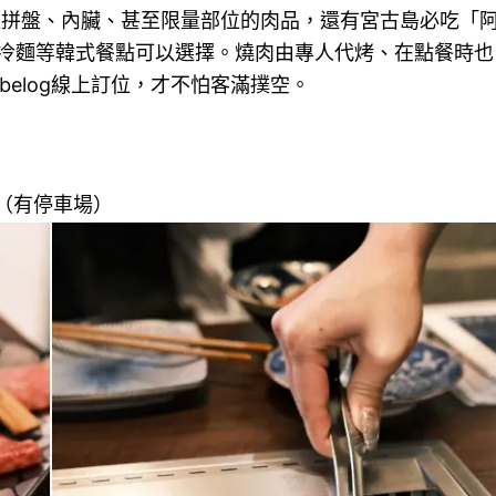
款拼盤、內臟、甚至限量部位的肉品，還有宮古島必吃「
冷麵等韓式餐點可以選擇。燒肉由專人代烤、在點餐時也
elog線上訂位，才不怕客滿撲空。
（有停車場）