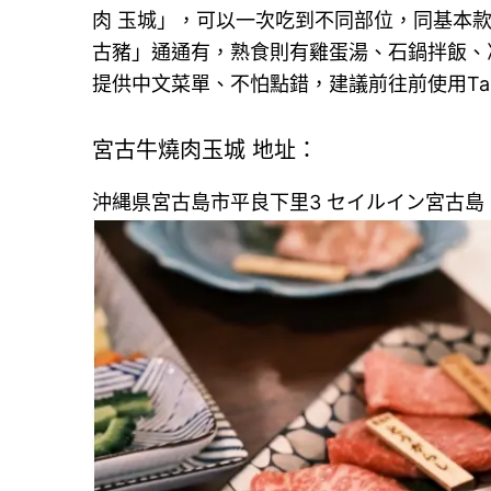
肉 玉城」，可以一次吃到不同部位，同基本
古豬」通通有，熟食則有雞蛋湯、石鍋拌飯、
提供中文菜單、不怕點錯，建議前往前使用Tab
宮古牛燒肉玉城 地址：
沖縄県宮古島市平良下里3 セイルイン宮古島