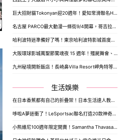
巨大招財貓Tokonyan迎20週年！愛知常滑聯名Hello Kitty與中部機場推出限定周邊與夜間點燈。
名古屋 PARCO最大動漫一條街9/4開幕，哥吉拉、假面騎士、海賊王全都來了，打造出動漫迷天堂。
哈利波特迷準備好了嗎！東京哈利波特影城首度舉辦萬聖節特別企劃「黑魔法萬聖節」，9/ 10開跑。
大阪環球影城萬聖節驚魂夜 15 週年！殭屍舞會、貞子詛咒、鏈鋸人9/10開跑。
九州秘境開新飯店！長崎鼻Villa Resort岬角特等席、滿天星空、一開窗就是向日葵花海，開幕限定8折只到9月底。
生活娛樂
在日本香蕉都有自己的折疊架！日本生活達人教你多一步驟多放一星期。
哆啦A夢迷衝了！LeSportsac聯名打造20款神奇道具包，時光機透明包與東京表参道快閃店搶先看。
小熊維尼100週年限定開賣！Samantha Thavasa推出懷舊刺繡包與蜂蜜寶石吊飾，搶購攻略一次看。