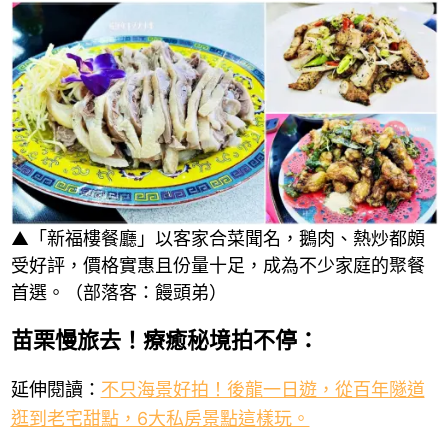
▲「新福樓餐廳」以客家合菜聞名，鵝肉、熱炒都頗
受好評，價格實惠且份量十足，成為不少家庭的聚餐
首選。（部落客：饅頭弟）
苗栗慢旅去！療癒秘境拍不停：
延伸閱讀：
不只海景好拍！後龍一日遊，從百年隧道
逛到老宅甜點，6大私房景點這樣玩。