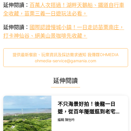
延伸閱讀：
百萬人次搭過！湖畔天鵝船、鐵道自行車
全收藏，苗栗三義一日遊玩法必看。
延伸閱讀：
國際認證慢城小鎮！一日走訪苗栗南庄，
打卡神仙谷、絕美山景咖啡先收藏。
提供最新餐飲、玩樂資訊及採訪需求通知 我傳媒OHMEDIA
ohmedia-service@gamania.com
延伸閱讀
不只海景好拍！後龍一日
遊，從百年隧道逛到老宅甜
點，6大私房景點這樣玩。
編輯 陳怡吟