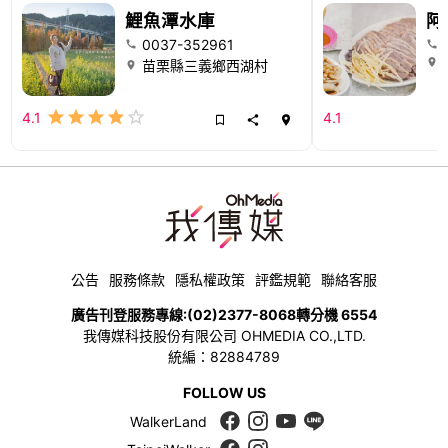
鯉魚潭水庫
阿
0037-352961
苗栗縣三義鄉西湖村
4.1
4.1
公告
服務條款
隱私權政策
評鑑規範
聯絡客服
廣告刊登服務專線:
(02)2377-8068
轉分機 6554
我傳媒科技股份有限公司 OHMEDIA CO.,LTD.
統編：82884789
FOLLOW US
WalkerLand