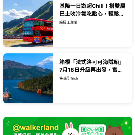
基隆一日遊超Chill！搭雙層
巴士吹冷氣吃點心，輕鬆踩
點彩色屋、潮境公園再送海
編輯 王瀅瀅
科館門票。
箱根「法式洛可可海賊船」
7月18日升級再出發，富士
山、水中鳥居、紅白宮廷風
特派員 Trish
船艙ㄧ定要打卡。