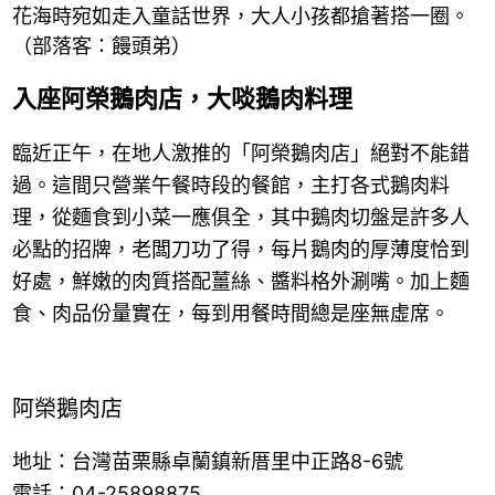
花海時宛如走入童話世界，大人小孩都搶著搭一圈。
（部落客：饅頭弟）
入座阿榮鵝肉店，大啖鵝肉料理
臨近正午，在地人激推的「阿榮鵝肉店」絕對不能錯
過。這間只營業午餐時段的餐館，主打各式鵝肉料
理，從麵食到小菜一應俱全，其中鵝肉切盤是許多人
必點的招牌，老闆刀功了得，每片鵝肉的厚薄度恰到
好處，鮮嫩的肉質搭配薑絲、醬料格外涮嘴。加上麵
食、肉品份量實在，每到用餐時間總是座無虛席。
阿榮鵝肉店
地址：台灣苗栗縣卓蘭鎮新厝里中正路8-6號
電話：04-25898875