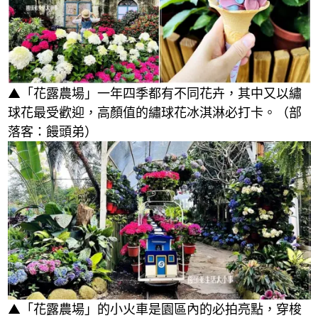
▲「花露農場」一年四季都有不同花卉，其中又以繡
球花最受歡迎，高顏值的繡球花冰淇淋必打卡。（部
落客：饅頭弟）
▲「花露農場」的小火車是園區內的必拍亮點，穿梭