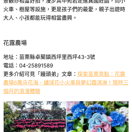
景觀亦相當好拍，漫步其中宛若走進異國莊園，而小
火車、樹屋等設施，更是孩子們的最愛，親子出遊時
大人、小孩都能玩得相當盡興。
花露農場
地址：苗栗縣卓蘭鎮西坪里西坪43-3號
電話：04-25891589
更多介紹可見「饅頭弟」文章：
探索苗栗景點：花露
農場6萬朵花海、繡球花小火車與夢幻霜淇淋！限時三
個月的浪漫體驗