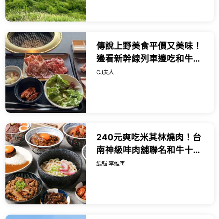
傳說上野美食平價又美味！
邊看新幹線列車邊吃和牛燒
肉，一份千日圓出頭就能吃
CJ夫人
得到。
240元爽吃米其林燒肉！台
南神級㕩肉舖聯名和牛十図
進駐台北大安區，搶攻必吃
編輯 李維唐
美食清單。