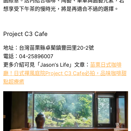
園綠意。店內結合咖啡、陶藝、單車與園藝元素，若
想享受下午茶的慢時光，將是再適合不過的選擇。
Project C3 Cafe
地址：台灣苗栗縣卓蘭鎮豐田里20-2號
電話：04-25896007
更多介紹可見「Jason‘s Life」文章：
苗栗日式咖啡
廳！日式禪風庭院Project C3 Cafe必拍，品味咖啡甜
點超療癒