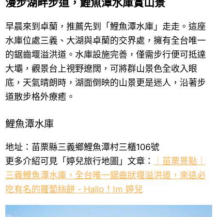
漫步湖畔步道，鯉魚潭水庫賞山景
早晨來到卓蘭，推薦先到「鯉魚潭水庫」走走。這座
水庫位處三義、大湖與卓蘭的交界處，擁有全台唯一
的鋸齒堰溢洪道。水庫設施完善，僅需步行便可抵達
大壩，觀景台上視野遼闊，可將群山景色全收入眼
底，天氣晴朗時，湖面倒映的山景更是迷人，沿著步
道散步格外療癒。
鯉魚潭水庫
地址：苗栗縣三義鄉鯉魚潭村三櫃106號
更多介紹可見「婷兒旅行地圖」文章：
｜苗栗景點｜
三義鯉魚潭水庫，全台唯一鋸齒狀堰溢洪道，來這必
吃有名的蘿蔔絲餅 - Hallo！Im 婷兒