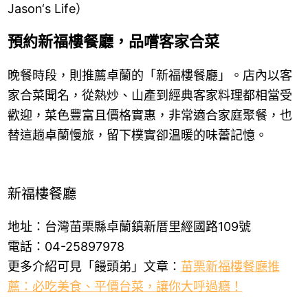
Jason‘s Life）
預約新福樓餐廳，品嚐客家合菜
晚餐時段，則推薦卓蘭的「新福樓餐廳」。店內以客
家合菜聞名，從熱炒、山產到經典客家料理都相當受
歡迎，菜色豐富且價格實惠，非常適合家庭聚餐，也
替這趟卓蘭慢旅，留下樸實卻溫暖的味蕾記憶。
新福樓餐廳
地址：台灣苗栗縣卓蘭鎮新厝里經國路109號
電話：04-25897978
更多介紹可見「饅頭弟」文章：
苗栗新福樓餐廳推
薦：必吃美食、平價台菜，讓你大呼過癮！