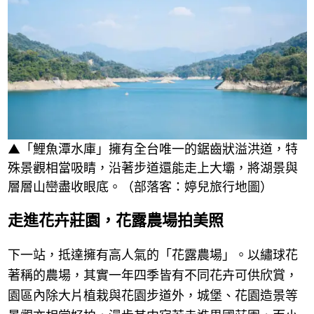
▲「鯉魚潭水庫」擁有全台唯一的鋸齒狀溢洪道，特
殊景觀相當吸睛，沿著步道還能走上大壩，將湖景與
層層山巒盡收眼底。（部落客：婷兒旅行地圖）
走進花卉莊園，花露農場拍美照
下一站，抵達擁有高人氣的「花露農場」。以繡球花
著稱的農場，其實一年四季皆有不同花卉可供欣賞，
園區內除大片植栽與花園步道外，城堡、花園造景等