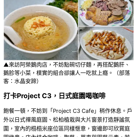
▲來訪阿榮鵝肉店，不妨點碗切仔麵，再搭配鵝肝、
鵝胗等小菜，樸實的組合卻讓人一吃就上癮。（部落
客：水晶安蹄）
打卡Project C3，日式庭園喝咖啡
飽餐一頓，不妨到「Project C3 Cafe」稍作休息。戶
外以日式禪風庭園、松柏植栽與大片窗景打造靜謐氛
圍，室內的榻榻米座位區同樣愜意，窗邊即可欣賞庭