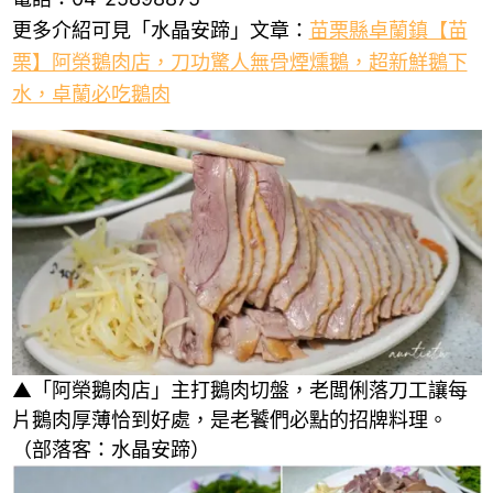
更多介紹可見「水晶安蹄」文章：
苗栗縣卓蘭鎮【苗
栗】阿榮鵝肉店，刀功驚人無骨煙燻鵝，超新鮮鵝下
水，卓蘭必吃鵝肉
▲「阿榮鵝肉店」主打鵝肉切盤，老闆俐落刀工讓每
片鵝肉厚薄恰到好處，是老饕們必點的招牌料理。
（部落客：水晶安蹄）