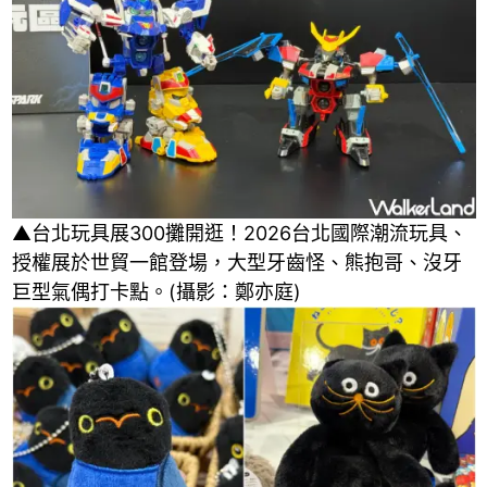
▲台北玩具展300攤開逛！2026台北國際潮流玩具、
授權展於世貿一館登場，大型牙齒怪、熊抱哥、沒牙
巨型氣偶打卡點。(攝影：鄭亦庭)