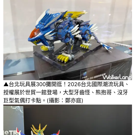
▲台北玩具展300攤開逛！2026台北國際潮流玩具、
授權展於世貿一館登場，大型牙齒怪、熊抱哥、沒牙
巨型氣偶打卡點。(攝影：鄭亦庭)