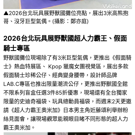
▲2026台北玩具展野獸國攤位亮點，展出3米高熊抱
哥、沒牙巨型氣偶。(攝影：鄭亦庭)
2026台北玩具展野獸國超人力霸王、假面
騎士專區
野獸國攤位現場除了有3米巨型氣偶，更推出《假面騎
士》熱血特展區、 Kpop 獵魔女團視覺區，展出多款
假面騎士珍稀公仔、經典變身腰帶，設計師品牌
LAB.C專區也推出限量潮流公仔，更推出野獸國全館
不限系列盲盒任選3件85折優惠，現場還有全台獨家
限量的史迪奇福袋、玩具總動員福袋，而週末2天更邀
請《超人力霸王奧米加》日本男主角近藤頌利舉辦粉
絲見面會，讓現場觀眾能親眼目睹不同形態的超人力
霸王奧米加。