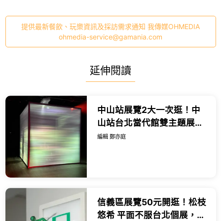
提供最新餐飲、玩樂資訊及採訪需求通知 我傳媒OHMEDIA
ohmedia-service@gamania.com
延伸閱讀
中山站展覽2大一次逛！中
山站台北當代館雙主題展
覽，沈浸式光影展區必拍。
編輯 鄭亦庭
信義區展覽50元開逛！松枝
悠希 平面不服台北個展，衝