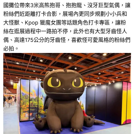
國攤位帶來3米高熊抱哥、抱抱龍、沒牙巨型氣偶，讓
粉絲們近距離打卡合影，展場內更同步規劃小小兵和
大怪獸、Kpop 獵魔女團等話題角色打卡專區，讓粉
絲在逛展過程中一路拍不停，此外也有大型牙齒怪人
偶、高達175公分的牙齒怪，喜歡怪可愛風格的粉絲們
必拍。