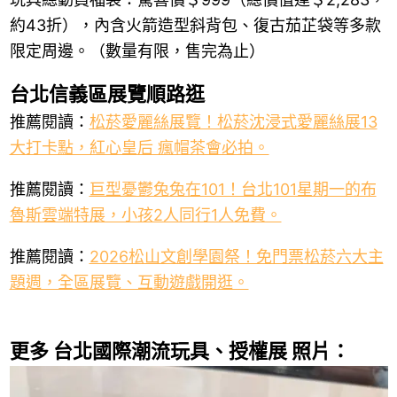
約43折），內含火箭造型斜背包、復古茄芷袋等多款
限定周邊。（數量有限，售完為止）
台北信義區展覽順路逛
推薦閱讀：
松菸愛麗絲展覽！松菸沈浸式愛麗絲展13
大打卡點，紅心皇后 瘋帽茶會必拍。
推薦閱讀：
巨型憂鬱兔兔在101！台北101星期一的布
魯斯雲端特展，小孩2人同行1人免費。
推薦閱讀：
2026松山文創學園祭！免門票松菸六大主
題週，全區展覽、互動遊戲開逛。
更多 台北國際潮流玩具、授權展 照片：