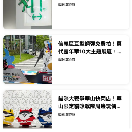
出平面緊急出口小綠人必
編輯 鄭亦庭
拍。
信義區巨型鋼彈免費拍！萬
代嘉年華10大主題展區，鋼
彈 航海王限定周邊、打卡
編輯 鄭亦庭
點。
貓咪大戰爭華山快閃店！華
山限定貓咪戰隊周邊玩偶先
搶，巨大貓罐頭打卡送小
編輯 鄭亦庭
物。