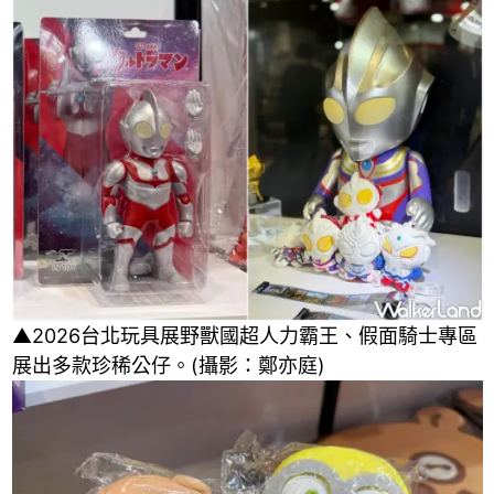
▲2026台北玩具展野獸國超人力霸王、假面騎士專區
展出多款珍稀公仔。(攝影：鄭亦庭)