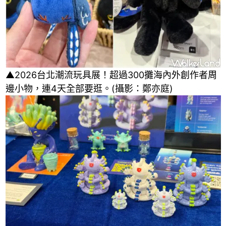
▲2026台北潮流玩具展！超過300攤海內外創作者周
邊小物，連4天全部要逛。(攝影：鄭亦庭)