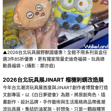
▲2026台北玩具展野獸國優惠！全館不限系列盲盒任
選3件85折優惠，更有獨家限量史迪奇福袋、玩具總
動員福袋。(攝影：鄭亦庭)
2026台北玩具展JINART 榴槤刺蝟改造展
今年台北潮流玩具展首度與JINART創作者博覽會打造
文創專區，以《白日夢遊會》為題，將原創角色、插
畫創作、設計品牌、手作藝術與生活風格商品帶進潮
流玩具展，集結奶油家族、好想兔、只是一顆麻糬等