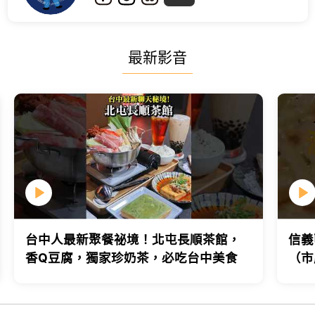
最新影音
台中人最新聚餐祕境！北屯長順茶館，
信義
香Q豆腐，獨家珍奶茶，必吃台中美食
（市
台北