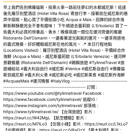
早上我們告別佛羅倫斯，搭乘火車一路前往夢幻的水都威尼斯！抵達
後先羅莎別墅酒店 (Hotel Villa Rosa) 寄放行李，接著就在威尼斯的巷
弄中探險。點心買了平價街頭小吃 Acqua e Mais，招牌的綜合炸海
鮮新鮮酥脆完全不會有腥味！ 下午順道去蕾莉歐 (L'Erbolario) 買了一
些義大利必買的保養品、香水！晚餐挑選一間位在運河旁邊的餐廳
Ristorante Dell'Osmarin，一邊看著波光粼粼的運河，一邊享用道地
的義式晚餐，好好體驗威尼斯在地的風光。 📍 本日行程地點
(Locations Visited)：羅莎別墅酒店 (Hotel Villa Rosa)、平價綜合炸
海鮮 (Acqua e Mais)、威尼斯蕾莉歐 (L'Erbolario Venezia)、運河畔
景觀餐廳 (Ristorante Dell'Osmarin) #踢賴旅遊 #TylinneTravel #旅
遊補給站 #義大利自由行 #威尼斯 #Venice #威尼斯自由行 #佛羅倫
斯到威尼斯 #義大利火車 #威尼斯必吃 #威尼斯美食 #威尼斯炸海鮮
#AcquaeMais #運河晚餐 #ItalyVlog --------------------------------
----------------------------------------------- 訂閱 :
https://www.youtube.com/@tylinnetravel Facebook :
https://www.facebook.com/tylinnetravel/ 追蹤IG :
https://www.instagram.com/tylinnetravel/ 部落格 :
https://www.tylinnetravel.tw/ 【台灣旅遊】影片 :
https://reurl.cc/W42MgL 【航空體驗】影片 :
https://reurl.cc/M7lLo3 【住宿小棧】影片 : https://reurl.cc/L1kLo7
【出國旅遊】影片 : https://reurl.cc/V8aQzY 【義大利遊】影片 :