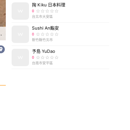
掬 Kiku 日本料理
0
台北市大安區
Sushi An鮨安
吃不油不死鹹 無添加防腐劑 獨門秘製醃料健康又美味...
0
新竹縣竹北市
予島 YuDao
0
台南市安平區