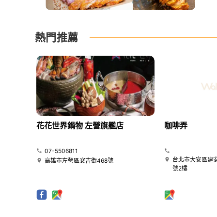
熱門推薦
花花世界鍋物 左營旗艦店
咖啡弄
07-5506811
台北市大安區建安
高雄市左營區安吉街468號
號2樓