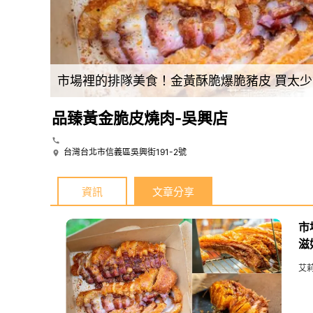
市場裡的排隊美食！金黃酥脆爆脆豬皮 買太少真的會吃不夠~ 卡滋好吃不油不死鹹 無添加防腐劑 獨門秘製醃料健康又美味...
品臻黃金脆皮燒肉-吳興店
台灣台北市信義區吳興街191-2號
資訊
文章分享
市
滋
艾