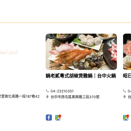
鍋老貳粵式胡椒煲雞鍋｜台中火鍋
昭
04-23210351
0
里敦化南路一段187巷42
台中市西屯區東興路三段370號