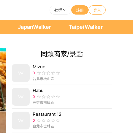
社群
註冊
登入
者
JapanWalker
TaipeiWalker
同類商家/景點
Mizue
0
台北市松山區
Hābu
0
高雄市前鎮區
Restaurant 12
0
台北市士林區