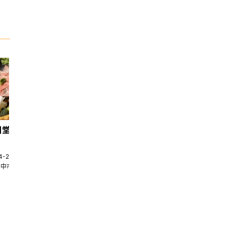
日堂鍋煮｜台中火鍋
天香回味養生煮 南京總店
4-22580269
02-25117275
台中市南屯區大墩十一街345號
台北市中山區中山北路一段135巷35