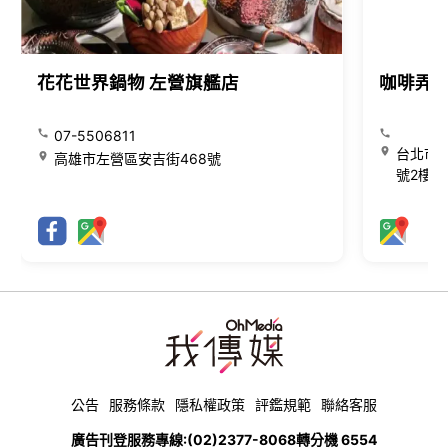
花花世界鍋物 左營旗艦店
咖啡弄
07-5506811
台北市大
高雄市左營區安吉街468號
號2樓
公告
服務條款
隱私權政策
評鑑規範
聯絡客服
廣告刊登服務專線:
(02)2377-8068
轉分機 6554