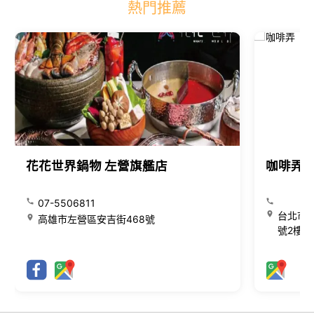
熱門推薦
花花世界鍋物 左營旗艦店
咖啡弄
07-5506811
台北市大
高雄市左營區安吉街468號
號2樓