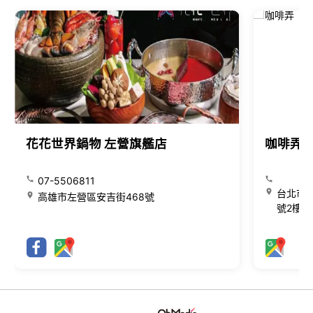
花花世界鍋物 左營旗艦店
咖啡弄
07-5506811
台北市大
高雄市左營區安吉街468號
號2樓