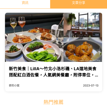
資訊
文章分享
新竹美食｜LillA～竹北小洛杉磯、LA道地美食
搭配紅白酒佐餐，人氣網美餐廳，附停車位，
新竹人下班、放鬆好
麥的小窩
2023-07-13
熱門推薦