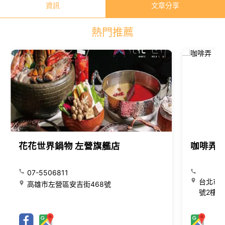
資訊
文章分享
熱門推薦
花花世界鍋物 左營旗艦店
咖啡弄
07-5506811
台北市大
高雄市左營區安吉街468號
號2樓